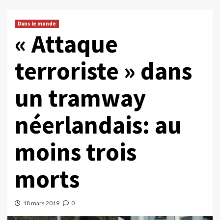
Dans le monde
« Attaque
terroriste » dans
un tramway
néerlandais: au
moins trois
morts
18 mars 2019
0