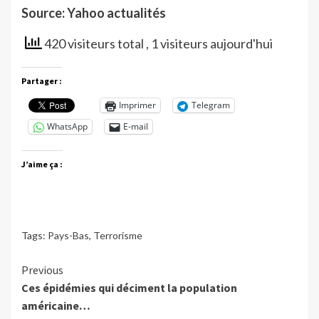
Source: Yahoo actualités
420 visiteurs total
, 1 visiteurs aujourd'hui
Partager :
Imprimer
Telegram
WhatsApp
E-mail
J’aime ça :
Tags:
Pays-Bas
,
Terrorisme
Continue
Previous
Ces épidémies qui déciment la population
Reading
américaine…