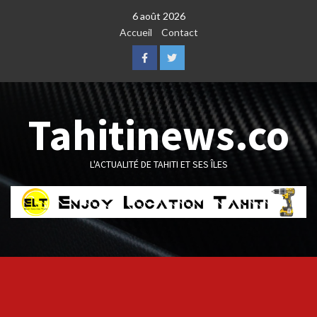
Skip
6 août 2026
to
Accueil
Contact
content
Facebook
Twitter
Tahitinews.co
L'ACTUALITÉ DE TAHITI ET SES ÎLES