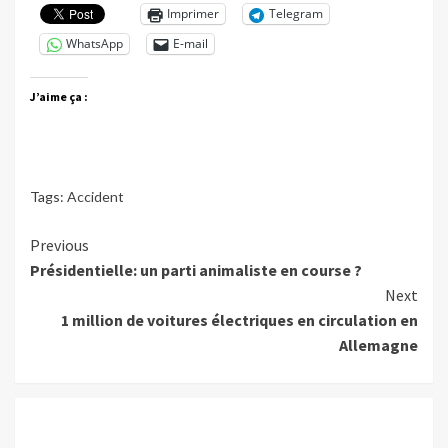
Imprimer
Telegram
WhatsApp
E-mail
J’aime ça :
Tags:
Accident
Continue
Previous
Présidentielle: un parti animaliste en course ?
Reading
Next
1 million de voitures électriques en circulation en
Allemagne