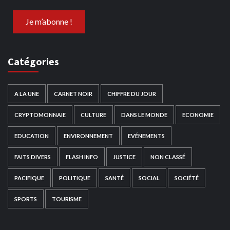
Catégories
A LA UNE
CARNET NOIR
CHIFFRE DU JOUR
CRYPTOMONNAIE
CULTURE
DANS LE MONDE
ECONOMIE
EDUCATION
ENVIRONNEMENT
EVÉNEMENTS
FAITS DIVERS
FLASH INFO
JUSTICE
NON CLASSÉ
PACIFIQUE
POLITIQUE
SANTÉ
SOCIAL
SOCIÉTÉ
SPORTS
TOURISME