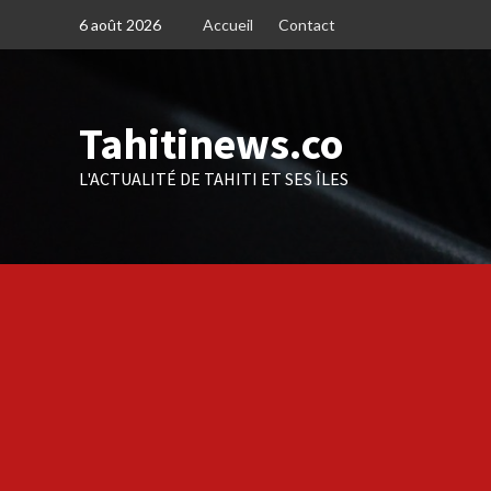
Skip
6 août 2026
Accueil
Contact
to
content
Tahitinews.co
L'ACTUALITÉ DE TAHITI ET SES ÎLES