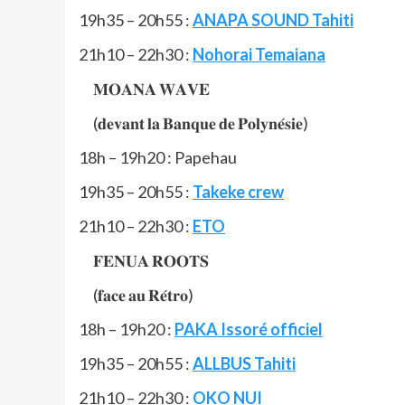
19h35 – 20h55 :
ANAPA SOUND Tahiti
21h10 – 22h30 :
Nohorai Temaiana
𝐌𝐎𝐀𝐍𝐀 𝐖𝐀𝐕𝐄
(𝐝𝐞𝐯𝐚𝐧𝐭 𝐥𝐚 𝐁𝐚𝐧𝐪𝐮𝐞 𝐝𝐞 𝐏𝐨𝐥𝐲𝐧𝐞́𝐬𝐢𝐞)
18h – 19h20 : Papehau
19h35 – 20h55 :
Takeke crew
21h10 – 22h30 :
ETO
𝐅𝐄𝐍𝐔𝐀 𝐑𝐎𝐎𝐓𝐒
(𝐟𝐚𝐜𝐞 𝐚𝐮 𝐑𝐞́𝐭𝐫𝐨)
18h – 19h20 :
PAKA Issoré officiel
19h35 – 20h55 :
ALLBUS Tahiti
21h10 – 22h30 :
OKO NUI