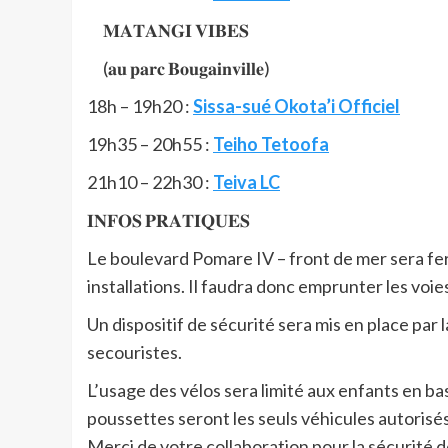
𝐌𝐀𝐓𝐀𝐍𝐆𝐈 𝐕𝐈𝐁𝐄𝐒
(𝐚𝐮 𝐩𝐚𝐫𝐜 𝐁𝐨𝐮𝐠𝐚𝐢𝐧𝐯𝐢𝐥𝐥𝐞)
18h – 19h20 :
Sissa-sué Okota’i Officiel
19h35 – 20h55 :
Teiho Tetoofa
21h10 – 22h30 :
Teiva LC
𝐈𝐍𝐅𝐎𝐒 𝐏𝐑𝐀𝐓𝐈𝐐𝐔𝐄𝐒
Le boulevard Pomare IV – front de mer sera ferm
installations. Il faudra donc emprunter les voie
Un dispositif de sécurité sera mis en place par l
secouristes.
L’usage des vélos sera limité aux enfants en bas
poussettes seront les seuls véhicules autorisés
Merci de votre collaboration pour la sécurité d