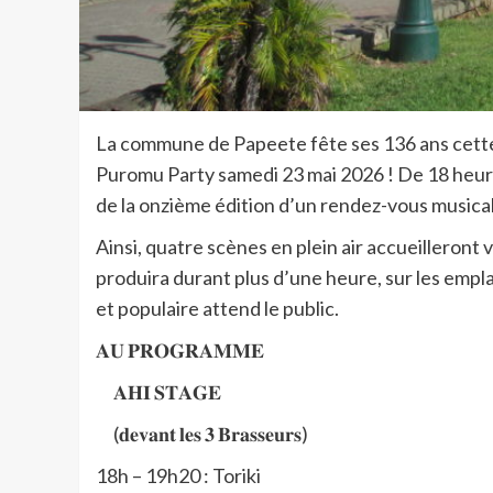
La commune de Papeete fête ses 136 ans cette 
Puromu Party samedi 23 mai 2026 ! De 18 heure
de la onzième édition d’un rendez-vous musical
Ainsi, quatre scènes en plein air accueilleront
produira durant plus d’une heure, sur les empla
et populaire attend le public.
𝐀𝐔 𝐏𝐑𝐎𝐆𝐑𝐀𝐌𝐌𝐄
𝐀𝐇𝐈 𝐒𝐓𝐀𝐆𝐄
(𝐝𝐞𝐯𝐚𝐧𝐭 𝐥𝐞𝐬 𝟑 𝐁𝐫𝐚𝐬𝐬𝐞𝐮𝐫𝐬)
18h – 19h20 : Toriki