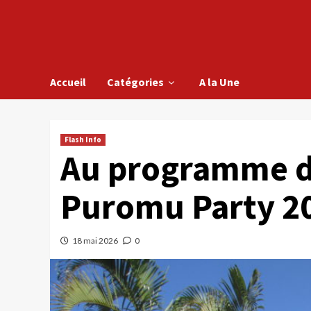
Accueil
Catégories
A la Une
Flash Info
Au programme d
Puromu Party 2
18 mai 2026
0