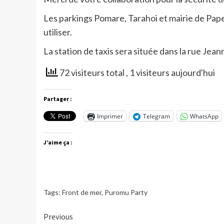
Les parkings Pomare, Tarahoi et mairie de Pape
utiliser.
La station de taxis sera située dans la rue Jeann
72 visiteurs total
, 1 visiteurs aujourd'hui
Partager :
Imprimer
Telegram
WhatsApp
J’aime ça :
Tags:
Front de mer
,
Puromu Party
Continue
Previous