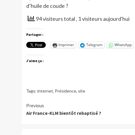
d’huile de coude ?
94 visiteurs total
, 1 visiteurs aujourd'hui
Partager :
Imprimer
Telegram
WhatsApp
J’aime ça :
Tags:
internet
,
Présidence
,
site
Continue
Previous
Air France-KLM bientôt rebaptisé ?
Reading