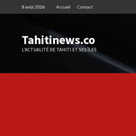
Skip
8 août 2026
Accueil
Contact
to
content
Tahitinews.co
L'ACTUALITÉ DE TAHITI ET SES ÎLES