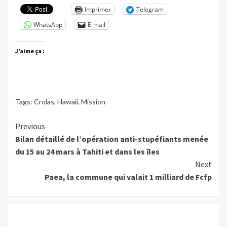
Imprimer
Telegram
WhatsApp
E-mail
J’aime ça :
Tags:
Crolas
,
Hawaii
,
Mission
Continue
Previous
Bilan détaillé de l’opération anti-stupéfiants menée
Reading
du 15 au 24 mars à Tahiti et dans les îles
Next
Paea, la commune qui valait 1 milliard de Fcfp