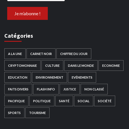
Catégories
A LA UNE
CARNET NOIR
CHIFFRE DU JOUR
CRYPTOMONNAIE
CULTURE
DANS LE MONDE
ECONOMIE
EDUCATION
ENVIRONNEMENT
EVÉNEMENTS
FAITS DIVERS
FLASH INFO
JUSTICE
NON CLASSÉ
PACIFIQUE
POLITIQUE
SANTÉ
SOCIAL
SOCIÉTÉ
SPORTS
TOURISME