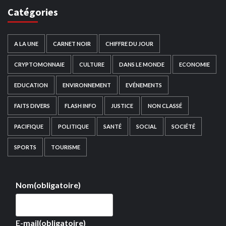
Catégories
A LA UNE
CARNET NOIR
CHIFFRE DU JOUR
CRYPTOMONNAIE
CULTURE
DANS LE MONDE
ECONOMIE
EDUCATION
ENVIRONNEMENT
EVÉNEMENTS
FAITS DIVERS
FLASH INFO
JUSTICE
NON CLASSÉ
PACIFIQUE
POLITIQUE
SANTÉ
SOCIAL
SOCIÉTÉ
SPORTS
TOURISME
Nom
(obligatoire)
E-mail
(obligatoire)