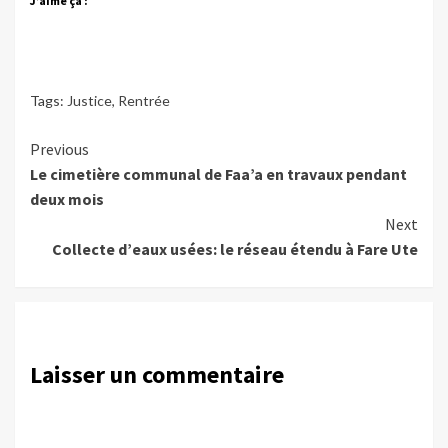
J’aime ça :
Tags:
Justice
,
Rentrée
Continue
Previous
Le cimetière communal de Faa’a en travaux pendant
Reading
deux mois
Next
Collecte d’eaux usées: le réseau étendu à Fare Ute
Laisser un commentaire