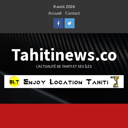
Skip
8 août 2026
to
Accueil
Contact
content
Facebook
Twitter
Tahitinews.co
L'ACTUALITÉ DE TAHITI ET SES ÎLES