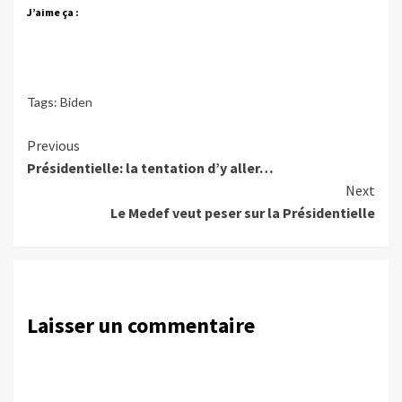
J’aime ça :
Tags:
Biden
Continue
Previous
Présidentielle: la tentation d’y aller…
Reading
Next
Le Medef veut peser sur la Présidentielle
Laisser un commentaire