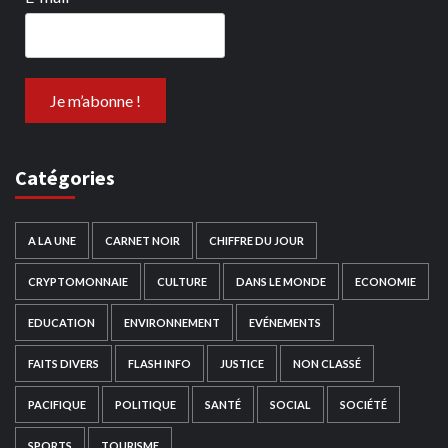
Catégories
A LA UNE
CARNET NOIR
CHIFFRE DU JOUR
CRYPTOMONNAIE
CULTURE
DANS LE MONDE
ECONOMIE
EDUCATION
ENVIRONNEMENT
EVÉNEMENTS
FAITS DIVERS
FLASH INFO
JUSTICE
NON CLASSÉ
PACIFIQUE
POLITIQUE
SANTÉ
SOCIAL
SOCIÉTÉ
SPORTS
TOURISME