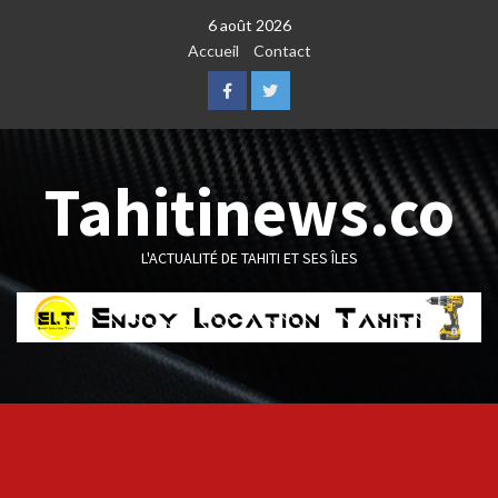
Skip
6 août 2026
to
Accueil
Contact
content
Facebook
Twitter
Tahitinews.co
L'ACTUALITÉ DE TAHITI ET SES ÎLES