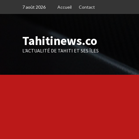
Skip
7 août 2026
Accueil
Contact
to
content
Tahitinews.co
L'ACTUALITÉ DE TAHITI ET SES ÎLES