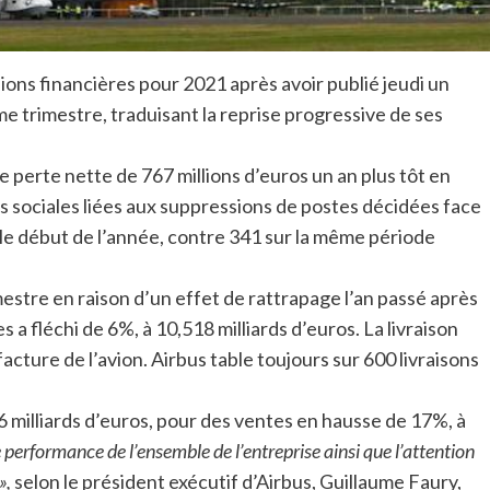
ions financières pour 2021 après avoir publié jeudi un
me trimestre, traduisant la reprise progressive de ses
 perte nette de 767 millions d’euros un an plus tôt en
sociales liées aux suppressions de postes décidées face
s le début de l’année, contre 341 sur la même période
mestre en raison d’un effet de rattrapage l’an passé après
 a fléchi de 6%, à 10,518 milliards d’euros. La livraison
 facture de l’avion. Airbus table toujours sur 600 livraisons
,6 milliards d’euros, pour des ventes en hausse de 17%, à
 performance de l’ensemble de l’entreprise ainsi que l’attention
»,
selon le président exécutif d’Airbus, Guillaume Faury,