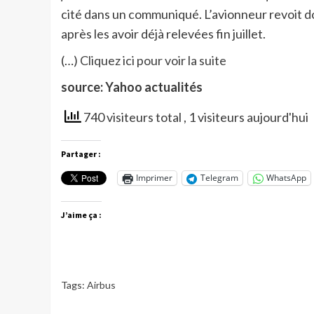
cité dans un communiqué. L’avionneur revoit do
après les avoir déjà relevées fin juillet.
(…)
Cliquez ici pour voir la suite
source: Yahoo actualités
740 visiteurs total
, 1 visiteurs aujourd'hui
Partager :
Imprimer
Telegram
WhatsApp
J’aime ça :
Tags:
Airbus