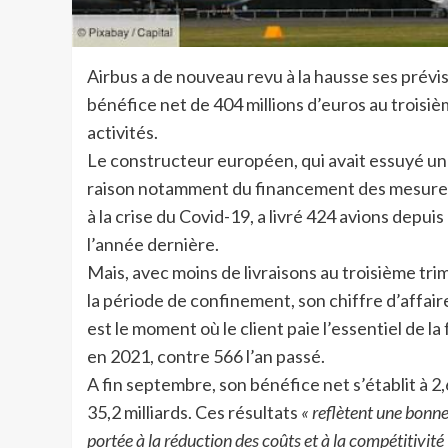
Airbus a de nouveau revu à la hausse ses prévis
bénéfice net de 404 millions d’euros au troisiè
activités.
Le constructeur européen, qui avait essuyé une
raison notamment du financement des mesures 
à la crise du Covid-19, a livré 424 avions depui
l’année dernière.
Mais, avec moins de livraisons au troisième tri
la période de confinement, son chiffre d’affaires
est le moment où le client paie l’essentiel de la
en 2021, contre 566 l’an passé.
A fin septembre, son bénéfice net s’établit à 2
35,2 milliards. Ces résultats
« reflètent une bonne
portée à la réduction des coûts et à la compétitivité 