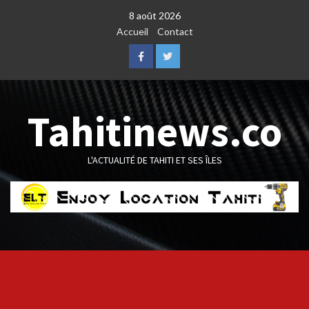
Skip
8 août 2026
to
Accueil
Contact
content
Facebook
Twitter
Tahitinews.co
L'ACTUALITÉ DE TAHITI ET SES ÎLES