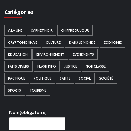
Catégories
A LA UNE
CARNET NOIR
CHIFFRE DU JOUR
CRYPTOMONNAIE
CULTURE
DANS LE MONDE
ECONOMIE
EDUCATION
ENVIRONNEMENT
EVÉNEMENTS
FAITS DIVERS
FLASH INFO
JUSTICE
NON CLASSÉ
PACIFIQUE
POLITIQUE
SANTÉ
SOCIAL
SOCIÉTÉ
SPORTS
TOURISME
Nom
(obligatoire)