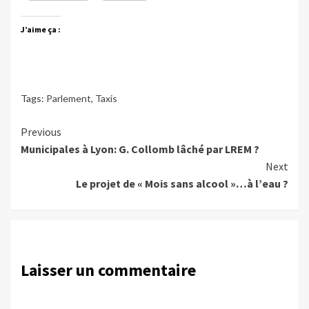
J’aime ça :
Tags:
Parlement
,
Taxis
Continue
Previous
Municipales à Lyon: G. Collomb lâché par LREM ?
Reading
Next
Le projet de « Mois sans alcool »…à l’eau ?
Laisser un commentaire