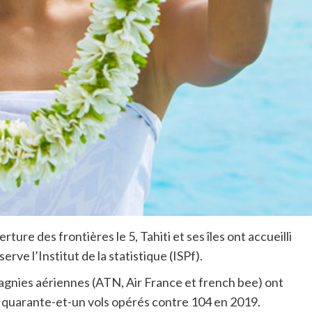
rture des frontières le 5, Tahiti et ses îles ont accueilli
rve l’Institut de la statistique (ISPf).
pagnies aériennes (ATN, Air France et french bee) ont
e quarante-et-un vols opérés contre 104 en 2019.