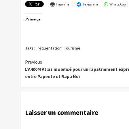
Imprimer
Telegram
WhatsApp
J’aime ça :
Tags:
Fréquentation
,
Tourisme
Continue
Previous
L’A400M Atlas mobilisé pour un rapatriement expr
Reading
entre Papeete et Rapa Nui
Laisser un commentaire