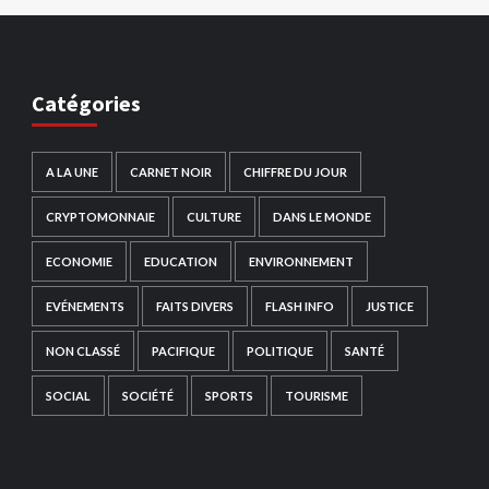
Catégories
A LA UNE
CARNET NOIR
CHIFFRE DU JOUR
CRYPTOMONNAIE
CULTURE
DANS LE MONDE
ECONOMIE
EDUCATION
ENVIRONNEMENT
EVÉNEMENTS
FAITS DIVERS
FLASH INFO
JUSTICE
NON CLASSÉ
PACIFIQUE
POLITIQUE
SANTÉ
SOCIAL
SOCIÉTÉ
SPORTS
TOURISME