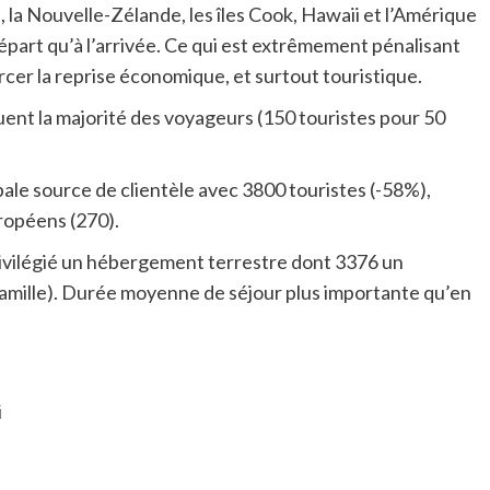
 la Nouvelle-Zélande, les îles Cook, Hawaii et l’Amérique
départ qu’à l’arrivée. Ce qui est extrêmement pénalisant
orcer la reprise économique, et surtout touristique.
uent la majorité des voyageurs (150 touristes pour 50
pale source de clientèle avec 3800 touristes (-58%),
uropéens (270).
privilégié un hébergement terrestre dont 3376 un
mille). Durée moyenne de séjour plus importante qu’en
i