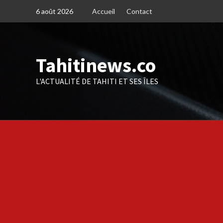
Skip
6 août 2026
Accueil
Contact
to
content
Tahitinews.co
L'ACTUALITÉ DE TAHITI ET SES ÎLES