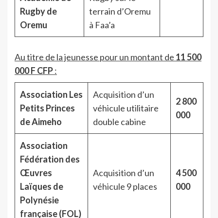
Rugby de
terrain d’Oremu
Oremu
à Faa’a
Au titre de la jeunesse pour un montant de
11 500
000 F CFP
:
Association Les
Acquisition d’un
2 800
Petits Princes
véhicule utilitaire
000
de Aimeho
double cabine
Association
Fédération des
Œuvres
Acquisition d’un
4 500
Laïques de
véhicule 9 places
000
Polynésie
française (FOL)