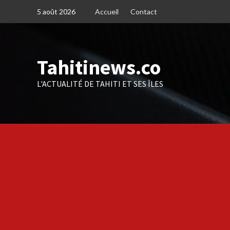
Skip
5 août 2026
Accueil
Contact
to
content
Tahitinews.co
L'ACTUALITÉ DE TAHITI ET SES ÎLES