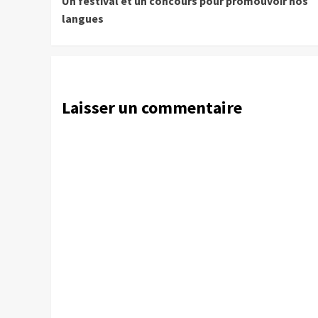
Un festival et un concours pour promouvoir nos
Reading
langues
Laisser un commentaire