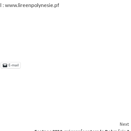
TI : www.lireenpolynesie.pf
E-mail
Next