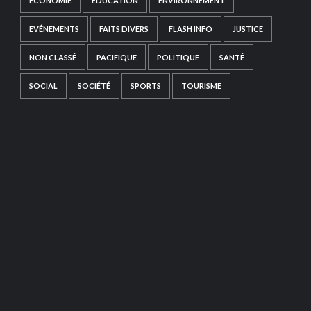
ECONOMIE
EDUCATION
ENVIRONNEMENT
EVÉNEMENTS
FAITS DIVERS
FLASH INFO
JUSTICE
NON CLASSÉ
PACIFIQUE
POLITIQUE
SANTÉ
SOCIAL
SOCIÉTÉ
SPORTS
TOURISME