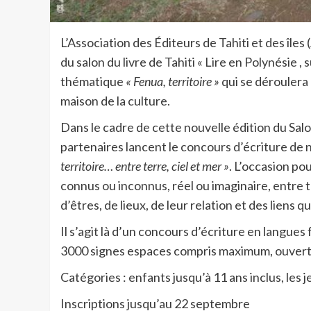
L’Association des Éditeurs de Tahiti et des îles
du salon du livre de Tahiti « Lire en Polynésie , s
thématique
« Fenua, territoire »
qui se déroulera 
maison de la culture.
Dans le cadre de cette nouvelle édition du Salon,
partenaires lancent le concours d’écriture de 
territoire… entre terre, ciel et mer »
. L’occasion po
connus ou inconnus, réel ou imaginaire, entre t
d’êtres, de lieux, de leur relation et des liens qu
Il s’agit là d’un concours d’écriture en langue
3000 signes espaces compris maximum, ouvert 
Catégories : enfants jusqu’à 11 ans inclus, les j
Inscriptions jusqu’au 22 septembre