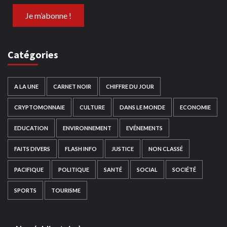
Catégories
A LA UNE
CARNET NOIR
CHIFFRE DU JOUR
CRYPTOMONNAIE
CULTURE
DANS LE MONDE
ECONOMIE
EDUCATION
ENVIRONNEMENT
EVÉNEMENTS
FAITS DIVERS
FLASH INFO
JUSTICE
NON CLASSÉ
PACIFIQUE
POLITIQUE
SANTÉ
SOCIAL
SOCIÉTÉ
SPORTS
TOURISME