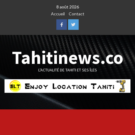
Skip
8 août 2026
to
Accueil
Contact
content
Facebook
Twitter
Tahitinews.co
L'ACTUALITÉ DE TAHITI ET SES ÎLES