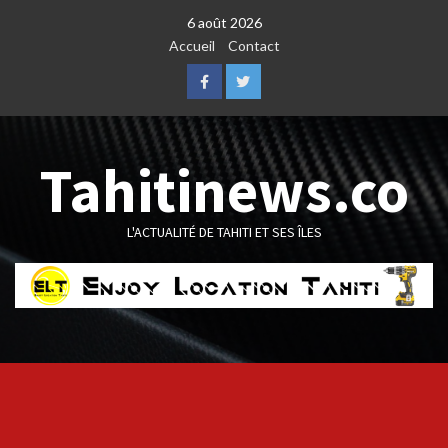
Skip
6 août 2026
to
Accueil
Contact
content
Facebook
Twitter
Tahitinews.co
L'ACTUALITÉ DE TAHITI ET SES ÎLES