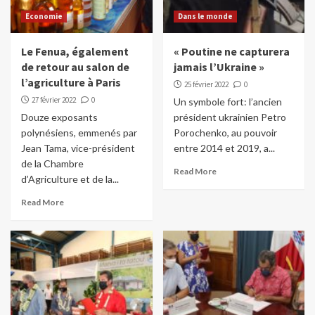
Economie
Dans le monde
Le Fenua, également
« Poutine ne capturera
de retour au salon de
jamais l’Ukraine »
l’agriculture à Paris
25 février 2022
0
27 février 2022
0
Un symbole fort: l’ancien
Douze exposants
président ukrainien Petro
polynésiens, emmenés par
Porochenko, au pouvoir
Jean Tama, vice-président
entre 2014 et 2019, a...
de la Chambre
Read More
d’Agriculture et de la...
Read More