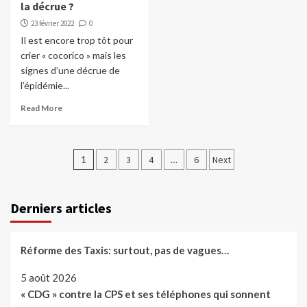
la décrue ?
23 février 2022
0
Il est encore trop tôt pour
crier « cocorico » mais les
signes d’une décrue de
l’épidémie...
Read More
Pagination
1
2
3
4
…
6
Next
des
publications
Derniers articles
Réforme des Taxis: surtout, pas de vagues…
5 août 2026
« CDG » contre la CPS et ses téléphones qui sonnent