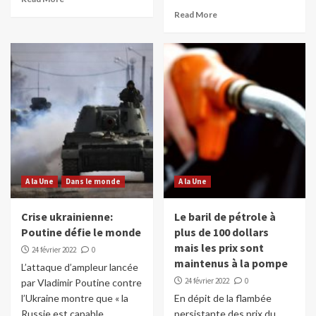
Read More
A la Une
Dans le monde
A la Une
Crise ukrainienne:
Le baril de pétrole à
Poutine défie le monde
plus de 100 dollars
mais les prix sont
24 février 2022
0
maintenus à la pompe
L’attaque d’ampleur lancée
24 février 2022
0
par Vladimir Poutine contre
l’Ukraine montre que « la
En dépit de la flambée
Russie est capable...
persistante des prix du