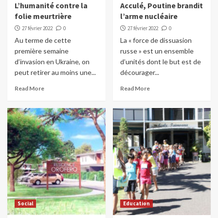
L’humanité contre la
Acculé, Poutine brandit
folie meurtrière
l’arme nucléaire
27 février 2022
0
27 février 2022
0
Au terme de cette
La « force de dissuasion
première semaine
russe » est un ensemble
d’invasion en Ukraine, on
d’unités dont le but est de
peut retirer au moins une...
décourager...
Read More
Read More
Social
Education