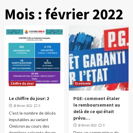
Mois :
février 2022
Chiffre du Jour
Economie
Le chiffre du jour: 2
PGE: comment étaler
le remboursement au
28 février 2022
0
delà de ce qui était
C’est le nombre de décès
prévu…
imputables au variant
28 février 2022
0
Omicron au cours des
dernières soixante douze...
Dans un communique de