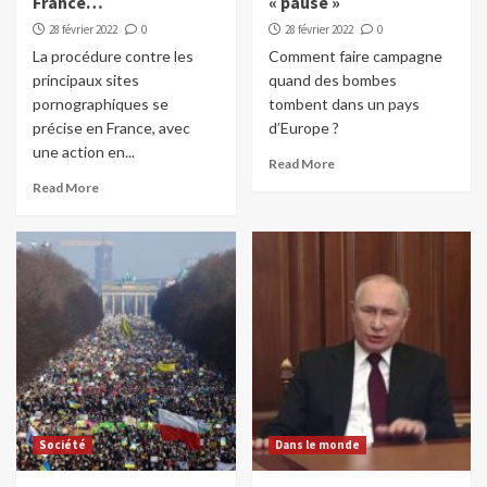
France…
« pause »
28 février 2022
0
28 février 2022
0
La procédure contre les
Comment faire campagne
principaux sites
quand des bombes
pornographiques se
tombent dans un pays
précise en France, avec
d’Europe ?
une action en...
Read More
Read More
Société
Dans le monde