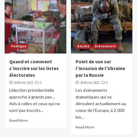
Politique
A la Une
Evénements
Quand et comment
Point de vue sur
s’inscrire sur les listes
l’invasion de l’Ukraine
électorales
par la Russie
24 février 2022
0
24 février 2022
0
L’élection présidentielle
Les événements
approche à grands pas…
dramatiques qui se
Avis à celles et ceux qui ne
déroulent actuellement au
sont pas inscrits...
coeur de l’Europe, à 2 000
km...
Read More
Read More