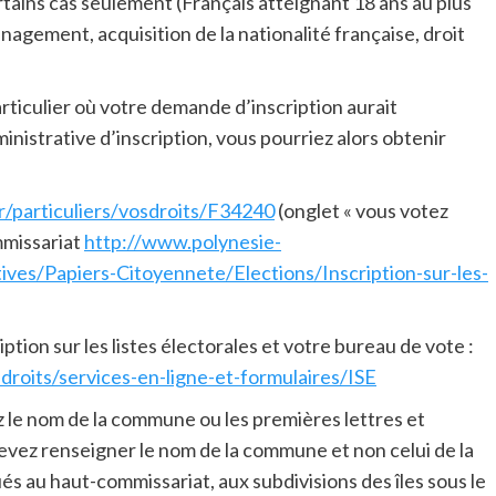
tains cas seulement (Français atteignant 18 ans au plus
énagement, acquisition de la nationalité française, droit
articulier où votre demande d’inscription aurait
inistrative d’inscription, vous pourriez alors obtenir
r/particuliers/vosdroits/F34240
(onglet « vous votez
mmissariat
http://www.polynesie-
ives/Papiers-Citoyennete/Elections/Inscription-sur-les-
ption sur les listes électorales et votre bureau de vote :
sdroits/services-en-ligne-et-formulaires/ISE
 le nom de la commune ou les premières lettres et
evez renseigner le nom de la commune et non celui de la
 au haut-commissariat, aux subdivisions des îles sous le