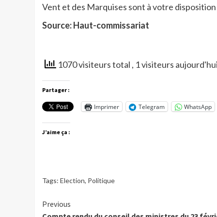
Vent et des Marquises sont à votre disposition
Source: Haut-commissariat
1070 visiteurs total
, 1 visiteurs aujourd'hu
Partager :
Imprimer
Telegram
WhatsApp
J’aime ça :
Tags:
Election
,
Politique
Continue
Previous
Compte rendu du conseil des ministres du 23 févri