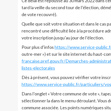
Ce délai est repoussé au 30 mars 2022 dans cer
tard la veille du second tour de l’élection, dém
de vote recouvré).
Quelle que soit votre situation et dans le cas p
rencontré une difficulté liée à la procédure adm
votre inscription jusqu’au jour de l’élection.
Pour plus d’infos
https://www.service-public.f
outre-mer ») et sur le site internet du haut-co
francaise.pref.gouv.fr/Demarches-administrat
listes-electorales
Dès à présent, vous pouvez vérifier votre inscri
https://www.service-public.fr/particuliers/vo
Dans l’onglet « Votre commune de vote », tapez
sélectionner la dans le menu déroulant. Vous d
commune associée. Les points numériques situés