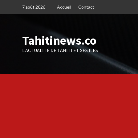
Skip
7 août 2026
Accueil
Contact
to
content
Tahitinews.co
L'ACTUALITÉ DE TAHITI ET SES ÎLES