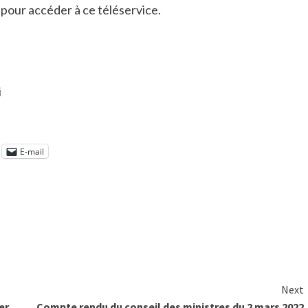
 pour accéder à ce téléservice.
i
E-mail
Next
er
Compte rendu du conseil des ministres du 2 mars 2022