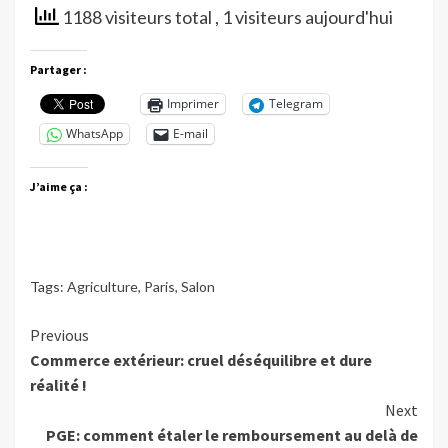
1188 visiteurs total
, 1 visiteurs aujourd'hui
Partager :
Imprimer
Telegram
WhatsApp
E-mail
J’aime ça :
Tags:
Agriculture
,
Paris
,
Salon
Continue
Previous
Commerce extérieur: cruel déséquilibre et dure
Reading
réalité !
Next
PGE: comment étaler le remboursement au delà de