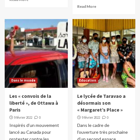
Read More
Dans le monde
Education
Les « convois de la
Le lycée de Taravao a
liberté », de Ottawa à
désormais son
Paris
« Margaret’s Place »
9 février 2022
0
9 février 2022
0
Inspirés d’un mouvement
Dans le cadre de
lancé au Canada pour
l’ouverture très prochaine
protester contre les
d’un second espace