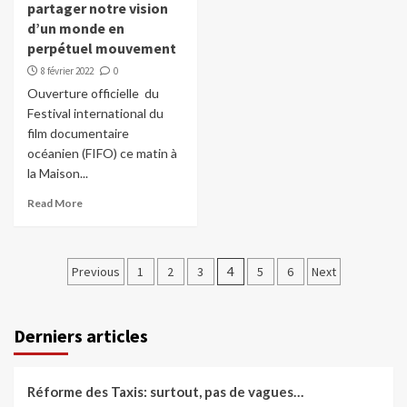
partager notre vision
d’un monde en
perpétuel mouvement
8 février 2022
0
Ouverture officielle du
Festival international du
film documentaire
océanien (FIFO) ce matin à
la Maison...
Read More
Pagination
Previous
1
2
3
4
5
6
Next
des
publications
Derniers articles
Réforme des Taxis: surtout, pas de vagues…