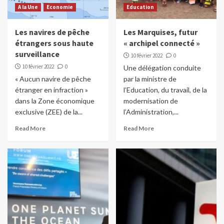
A la Une
Economie
Education
Les navires de pêche
Les Marquises, futur
étrangers sous haute
« archipel connecté »
surveillance
10 février 2022
0
10 février 2022
0
Une délégation conduite
« Aucun navire de pêche
par la ministre de
étranger en infraction »
l’Education, du travail, de la
dans la Zone économique
modernisation de
exclusive (ZEE) de la...
l’Administration,...
Read More
Read More