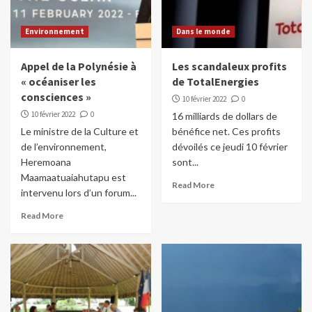
Environnement
Dans le monde
Appel de la Polynésie à
Les scandaleux profits
« océaniser les
de TotalEnergies
consciences »
10 février 2022
0
10 février 2022
0
16 milliards de dollars de
Le ministre de la Culture et
bénéfice net. Ces profits
de l’environnement,
dévoilés ce jeudi 10 février
Heremoana
sont...
Maamaatuaiahutapu est
Read More
intervenu lors d’un forum...
Read More