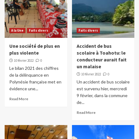
A la Une
Faits divers
Faits divers
Une société de plus en
Accident de bus
plus violente
scolaire à Toahotu: le
conducteur aurait fait
10 février 2022
0
un malaise
Le bilan 2021 des chiffres
10 février 2022
0
de la délinquance en
Polynésie française met en
Un accident de bus scolaire
évidence une...
est survenu hier, mercredi
9 février, dans la commune
Read More
de...
Read More