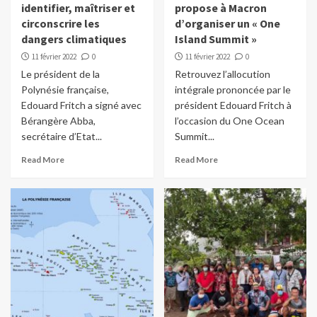
identifier, maîtriser et
propose à Macron
circonscrire les
d’organiser un « One
dangers climatiques
Island Summit »
11 février 2022
0
11 février 2022
0
Le président de la
Retrouvez l’allocution
Polynésie française,
intégrale prononcée par le
Edouard Fritch a signé avec
président Edouard Fritch à
Bérangère Abba,
l’occasion du One Ocean
secrétaire d’Etat...
Summit...
Read More
Read More