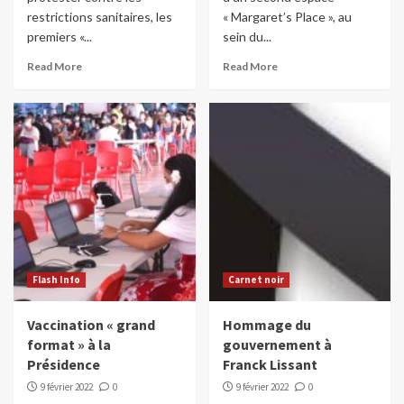
restrictions sanitaires, les
« Margaret’s Place », au
premiers «...
sein du...
Read More
Read More
Flash Info
Carnet noir
Vaccination « grand
Hommage du
format » à la
gouvernement à
Présidence
Franck Lissant
9 février 2022
0
9 février 2022
0