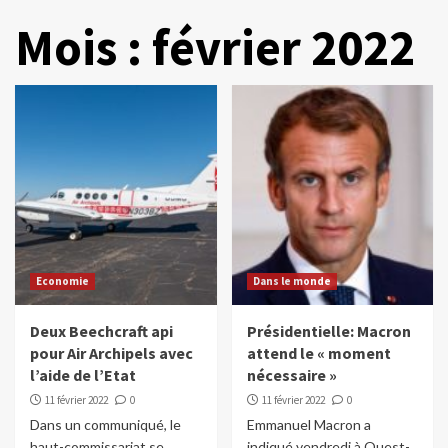
Mois :
février 2022
Economie
Dans le monde
Deux Beechcraft api
Présidentielle: Macron
pour Air Archipels avec
attend le « moment
l’aide de l’Etat
nécessaire »
11 février 2022
0
11 février 2022
0
Dans un communiqué, le
Emmanuel Macron a
haut-commissariat se
indiqué vendredi à Ouest-