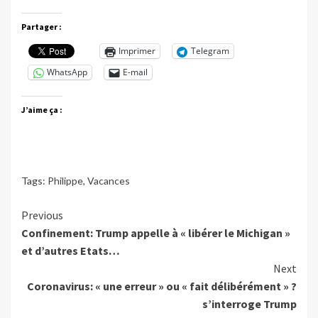
Partager :
Imprimer
Telegram
WhatsApp
E-mail
J’aime ça :
Tags:
Philippe
,
Vacances
Continue
Previous
Confinement: Trump appelle à « libérer le Michigan »
Reading
et d’autres Etats…
Next
Coronavirus: « une erreur » ou « fait délibérément » ?
s’interroge Trump