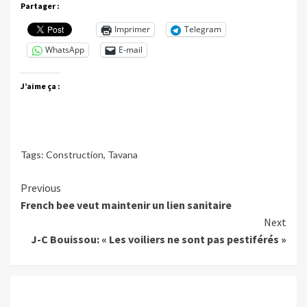
Partager :
Imprimer
Telegram
WhatsApp
E-mail
J’aime ça :
Tags:
Construction
,
Tavana
Continue
Previous
French bee veut maintenir un lien sanitaire
Reading
Next
J-C Bouissou: « Les voiliers ne sont pas pestiférés »