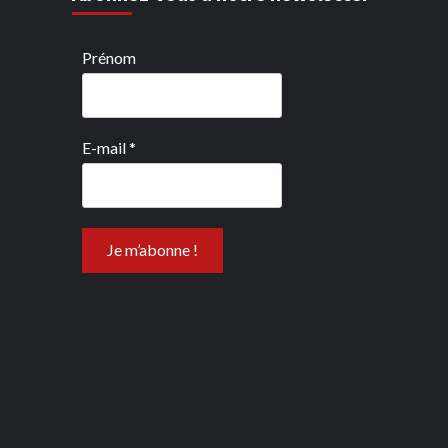
Prénom
E-mail
*