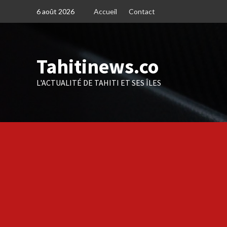
Skip
6 août 2026
Accueil
Contact
to
content
Tahitinews.co
L'ACTUALITÉ DE TAHITI ET SES ÎLES