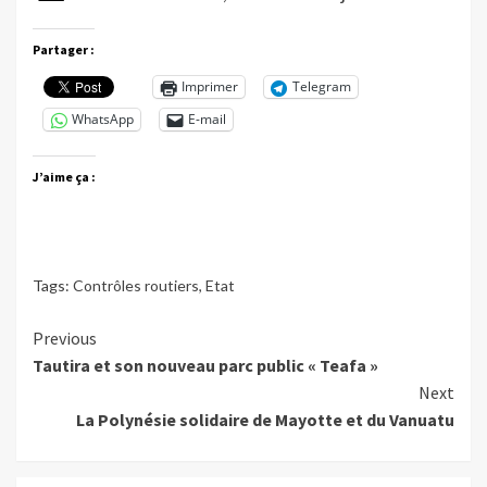
Partager :
Imprimer
Telegram
WhatsApp
E-mail
J’aime ça :
Tags:
Contrôles routiers
,
Etat
Continue
Previous
Tautira et son nouveau parc public « Teafa »
Reading
Next
La Polynésie solidaire de Mayotte et du Vanuatu