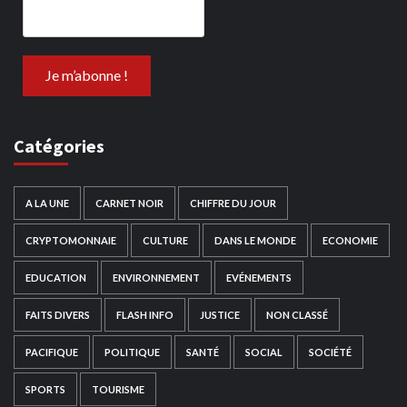
Catégories
A LA UNE
CARNET NOIR
CHIFFRE DU JOUR
CRYPTOMONNAIE
CULTURE
DANS LE MONDE
ECONOMIE
EDUCATION
ENVIRONNEMENT
EVÉNEMENTS
FAITS DIVERS
FLASH INFO
JUSTICE
NON CLASSÉ
PACIFIQUE
POLITIQUE
SANTÉ
SOCIAL
SOCIÉTÉ
SPORTS
TOURISME