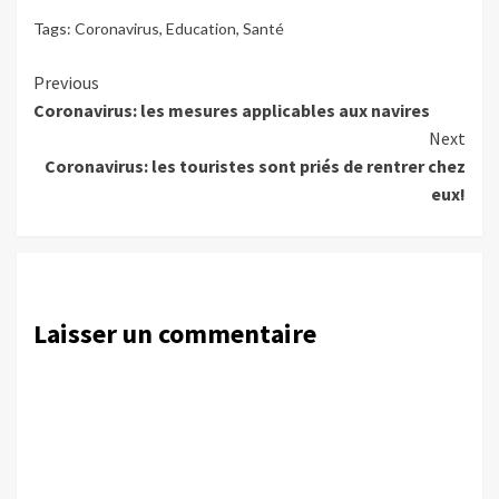
Tags:
Coronavirus
,
Education
,
Santé
Continue
Previous
Coronavirus: les mesures applicables aux navires
Reading
Next
Coronavirus: les touristes sont priés de rentrer chez
eux!
Laisser un commentaire