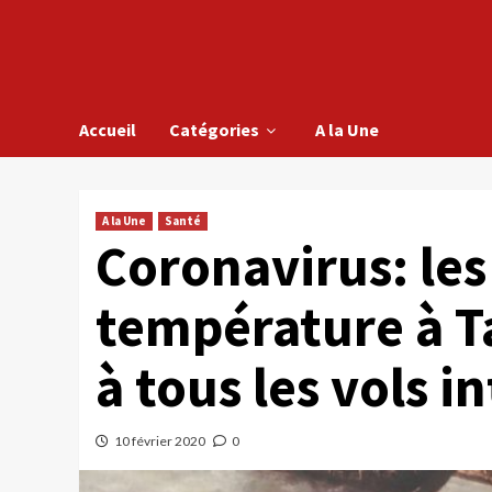
Accueil
Catégories
A la Une
A la Une
Santé
Coronavirus: les
température à T
à tous les vols 
10 février 2020
0