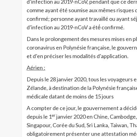
d’infection au 2019-nCoV, pendant que ce dern
comme ayant été soumise aux mêmes risques d’e
confirmé; personne ayant travaillé ou ayant sé
d’infection au 2019-nCoV a été́ confirmé.
Dans le prolongement des mesures mises en plac
coronavirus en Polynésie française, le gouver
et d’en préciser les modalités d’application.
Aérien :
Depuis le 28 janvier 2020, tous les voyageurs e
Zélande, à destination de la Polynésie françai
médicale datant de moins de 15 jours
A compter de ce jour, le gouvernement a décidé
er
depuis le 1
janvier 2020 en Chine, Cambodge,
Singapour, Corée du Sud, Sri Lanka, Taiwan, Th
obligatoirement présenter une attestation médic