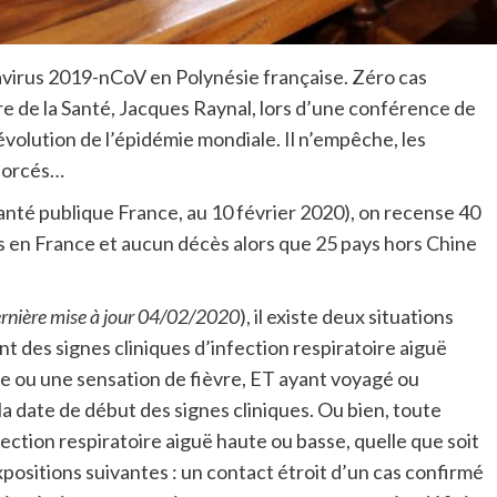
onavirus 2019-nCoV en Polynésie française. Zéro cas
tre de la Santé, Jacques Raynal, lors d’une conférence de
l’évolution de l’épidémie mondiale. Il n’empêche, les
nforcés…
 Santé publique France, au 10 février 2020), on recense 40
s en France et aucun décès alors que 25 pays hors Chine
rnière mise à jour 04/02/2020
), il existe deux situations
 des signes cliniques d’infection respiratoire aiguë
èvre ou une sensation de fièvre, ET ayant voyagé ou
a date de début des signes cliniques. Ou bien, toute
ction respiratoire aiguë haute ou basse, quelle que soit
expositions suivantes : un contact étroit d’un cas confirmé