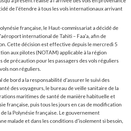
qu’à présent réalisé à l’arrivée des vols en provenance
idé de l’étendre à tous les vols internationaux arrivant
Polynésie française, le Haut-commissariat a décidé de
aéroport international de Tahiti – Faa’a, afin de
on. Cette décision est effective depuis le mercredi 5
uction aux pilotes (NOTAM) applicable à la région
es de précaution pour les passagers des vols réguliers
ols non réguliers.
 de bord a la responsabilité d’assurer le suivi des
nté des voyageurs, le bureau de veille sanitaire de la
arations maritimes de santé de manière habituelle et
ie française, puis tous les jours en cas de modification
x de la Polynésie française. Le gouvernement
 malade et dans les conditions d’isolement si besoin,