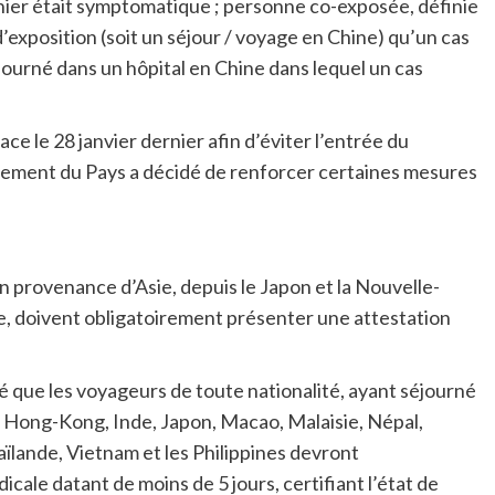
ier était symptomatique ; personne co-exposée, définie
xposition (soit un séjour / voyage en Chine) qu’un cas
journé dans un hôpital en Chine dans lequel un cas
e le 28 janvier dernier afin d’éviter l’entrée du
nement du Pays a décidé de renforcer certaines mesures
n provenance d’Asie, depuis le Japon et la Nouvelle-
se, doivent obligatoirement présenter une attestation
 que les voyageurs de toute nationalité, ayant séjourné
 Hong-Kong, Inde, Japon, Macao, Malaisie, Népal,
aïlande, Vietnam et les Philippines devront
ale datant de moins de 5 jours, certifiant l’état de