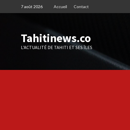
Skip
7 août 2026
Accueil
Contact
to
content
Tahitinews.co
L'ACTUALITÉ DE TAHITI ET SES ÎLES