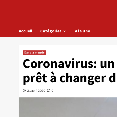
Accueil
Catégories
A la Une
Dans le monde
Coronavirus: un
prêt à changer 
21 avril 2020
0