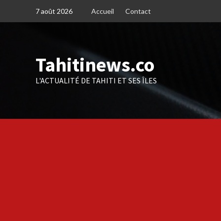
Skip
7 août 2026
Accueil
Contact
to
content
Tahitinews.co
L'ACTUALITÉ DE TAHITI ET SES ÎLES