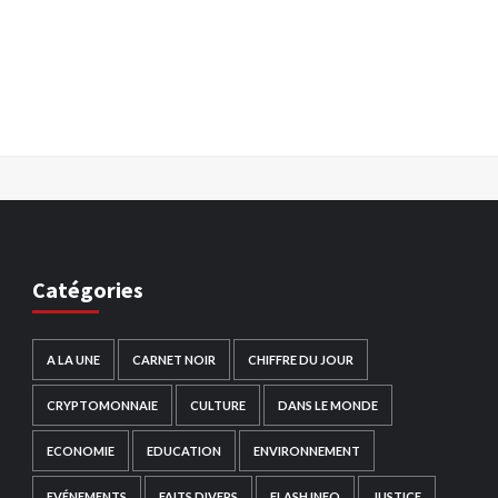
Catégories
A LA UNE
CARNET NOIR
CHIFFRE DU JOUR
CRYPTOMONNAIE
CULTURE
DANS LE MONDE
ECONOMIE
EDUCATION
ENVIRONNEMENT
EVÉNEMENTS
FAITS DIVERS
FLASH INFO
JUSTICE