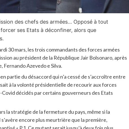
ission des chefs des armées… Opposé à tout
 forcer ses Etats à déconfiner, alors que
s.
Mardi 30 mars, les trois commandants des forces armées
ssion au président de la République Jair Bolsonaro, après
se, Fernando Azevedo e Silva.
 en partie du désaccord qui n’a cessé de s’accroître entre
osait à la volonté présidentielle de recourir aux forces
i-Covid décidés par certains gouverneurs des Etats
rs la stratégie de la fermeture du pays, même si la
 s’avère encore plus meurtrière que la première,
ptisé « P.1. Ce mutant serait jusqu’à deux fois plus