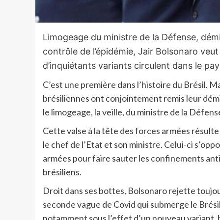
Limogeage du ministre de la Défense, dém
contrôle de l’épidémie, Jair Bolsonaro veut
d’inquiétants variants circulent dans le pay
C’est une première dans l’histoire du Brésil. 
brésiliennes ont conjointement remis leur démi
le limogeage, la veille, du ministre de la Défen
Cette valse à la tête des forces armées résulte
le chef de l’Etat et son ministre. Celui-ci s’opp
armées pour faire sauter les confinements ant
brésiliens.
Droit dans ses bottes, Bolsonaro rejette toujou
seconde vague de Covid qui submerge le Brésil
notamment sous l’effet d’un nouveau variant, ba