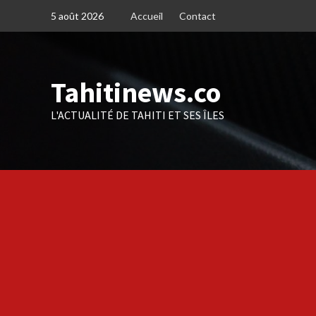
Skip
5 août 2026
Accueil
Contact
to
content
Tahitinews.co
L'ACTUALITÉ DE TAHITI ET SES ÎLES