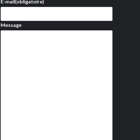
E-mail
(obligatoire)
Message