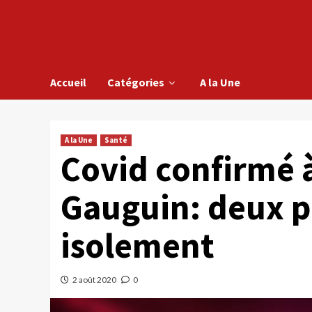
Accueil
Catégories
A la Une
A la Une
Santé
Covid confirmé 
Gauguin: deux p
isolement
2 août 2020
0