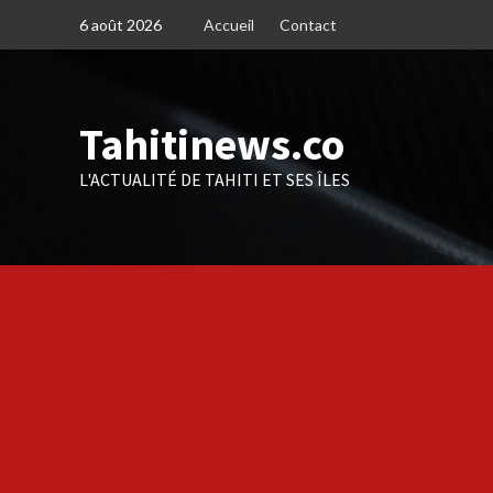
Skip
6 août 2026
Accueil
Contact
to
content
Tahitinews.co
L'ACTUALITÉ DE TAHITI ET SES ÎLES