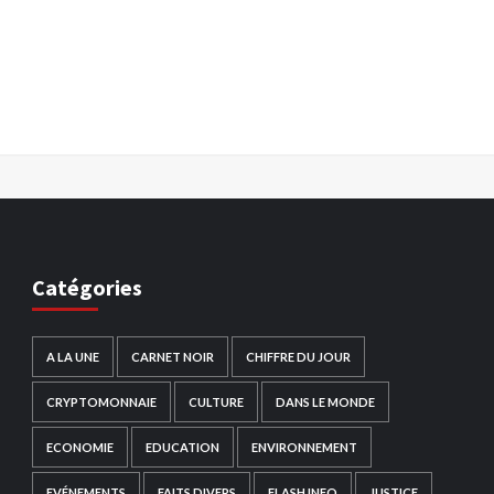
Catégories
A LA UNE
CARNET NOIR
CHIFFRE DU JOUR
CRYPTOMONNAIE
CULTURE
DANS LE MONDE
ECONOMIE
EDUCATION
ENVIRONNEMENT
EVÉNEMENTS
FAITS DIVERS
FLASH INFO
JUSTICE