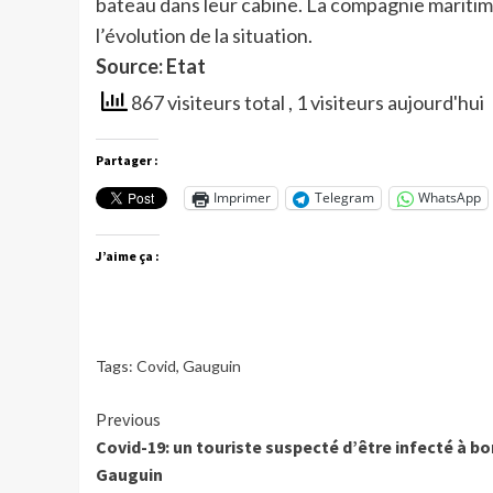
bateau dans leur cabine. La compagnie maritim
l’évolution de la situation.
Source: Etat
867 visiteurs total
, 1 visiteurs aujourd'hui
Partager :
Imprimer
Telegram
WhatsApp
J’aime ça :
Tags:
Covid
,
Gauguin
Continue
Previous
Covid-19: un touriste suspecté d’être infecté à bo
Reading
Gauguin