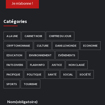
Catégories
A LA UNE
CARNET NOIR
CHIFFRE DU JOUR
CRYPTOMONNAIE
CULTURE
DANS LE MONDE
ECONOMIE
EDUCATION
ENVIRONNEMENT
EVÉNEMENTS
FAITS DIVERS
FLASH INFO
JUSTICE
NON CLASSÉ
PACIFIQUE
POLITIQUE
SANTÉ
SOCIAL
SOCIÉTÉ
SPORTS
TOURISME
Nom
(obligatoire)