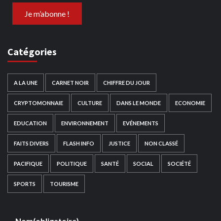
Catégories
A LA UNE
CARNET NOIR
CHIFFRE DU JOUR
CRYPTOMONNAIE
CULTURE
DANS LE MONDE
ECONOMIE
EDUCATION
ENVIRONNEMENT
EVÉNEMENTS
FAITS DIVERS
FLASH INFO
JUSTICE
NON CLASSÉ
PACIFIQUE
POLITIQUE
SANTÉ
SOCIAL
SOCIÉTÉ
SPORTS
TOURISME
Nom
(obligatoire)