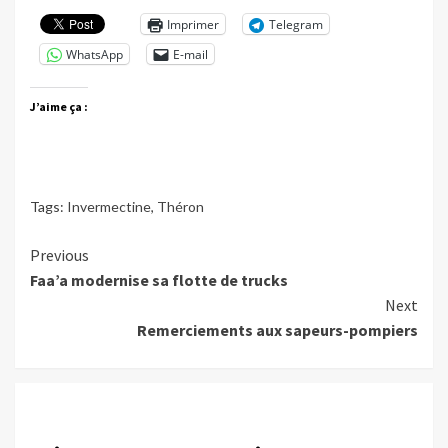
Imprimer
Telegram
WhatsApp
E-mail
J’aime ça :
Tags:
Invermectine
,
Théron
Continue
Previous
Faa’a modernise sa flotte de trucks
Reading
Next
Remerciements aux sapeurs-pompiers