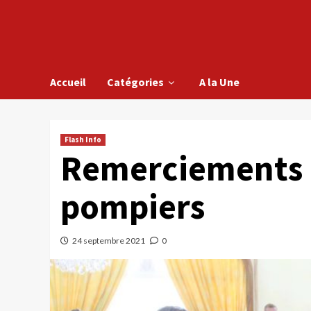
Accueil
Catégories
A la Une
Flash Info
Remerciements 
pompiers
24 septembre 2021
0