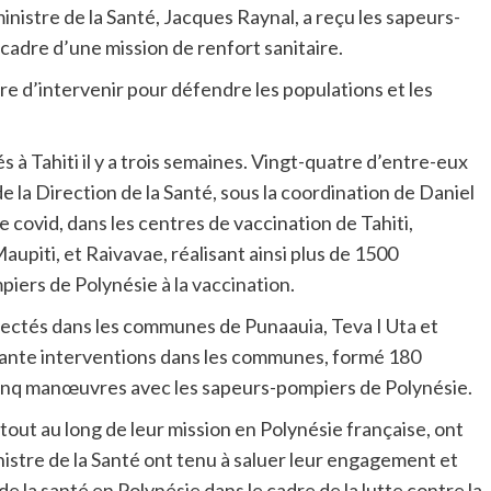
istre de la Santé, Jacques Raynal, a reçu les sapeurs-
cadre d’une mission de renfort sanitaire.
e d’intervenir pour défendre les populations et les
à Tahiti il y a trois semaines. Vingt-quatre d’entre-eux
de la Direction de la Santé, sous la coordination de Daniel
 covid, dans les centres de vaccination de Tahiti,
upiti, et Raivavae, réalisant ainsi plus de 1500
iers de Polynésie à la vaccination.
fectés dans les communes de Punaauia, Teva I Uta et
nquante interventions dans les communes, formé 180
inq manœuvres avec les sapeurs-pompiers de Polynésie.
tout au long de leur mission en Polynésie française, ont
nistre de la Santé ont tenu à saluer leur engagement et
e la santé en Polynésie dans le cadre de la lutte contre la