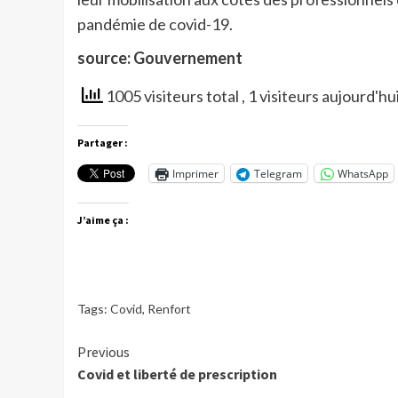
pandémie de covid-19.
source: Gouvernement
1005 visiteurs total
, 1 visiteurs aujourd'hu
Partager :
Imprimer
Telegram
WhatsApp
J’aime ça :
Tags:
Covid
,
Renfort
Continue
Previous
Covid et liberté de prescription
Reading