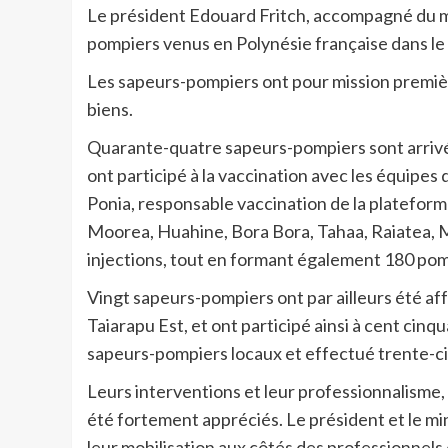
Le président Edouard Fritch, accompagné du min
pompiers venus en Polynésie française dans le 
Les sapeurs-pompiers ont pour mission premièr
biens.
Quarante-quatre sapeurs-pompiers sont arrivés 
ont participé à la vaccination avec les équipes 
Ponia, responsable vaccination de la plateforme
Moorea, Huahine, Bora Bora, Tahaa, Raiatea, Ma
injections, tout en formant également 180 pomp
Vingt sapeurs-pompiers ont par ailleurs été af
Taiarapu Est, et ont participé ainsi à cent ci
sapeurs-pompiers locaux et effectué trente-c
Leurs interventions et leur professionnalisme, 
été fortement appréciés. Le président et le mi
leur mobilisation aux côtés des professionnels d