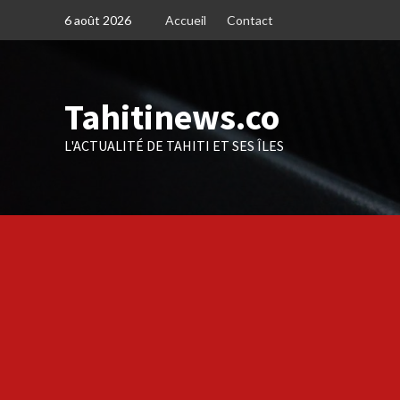
Skip
6 août 2026
Accueil
Contact
to
content
Tahitinews.co
L'ACTUALITÉ DE TAHITI ET SES ÎLES