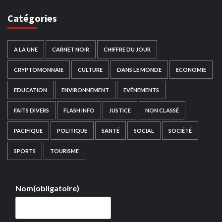
Catégories
A LA UNE
CARNET NOIR
CHIFFRE DU JOUR
CRYPTOMONNAIE
CULTURE
DANS LE MONDE
ECONOMIE
EDUCATION
ENVIRONNEMENT
EVÉNEMENTS
FAITS DIVERS
FLASH INFO
JUSTICE
NON CLASSÉ
PACIFIQUE
POLITIQUE
SANTÉ
SOCIAL
SOCIÉTÉ
SPORTS
TOURISME
Nom
(obligatoire)