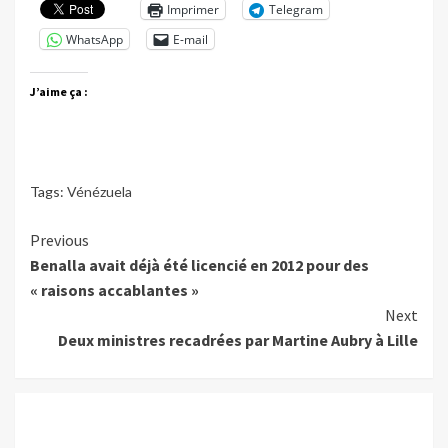
Imprimer
Telegram
WhatsApp
E-mail
J’aime ça :
Tags:
Vénézuela
Continue
Previous
Benalla avait déjà été licencié en 2012 pour des
Reading
« raisons accablantes »
Next
Deux ministres recadrées par Martine Aubry à Lille