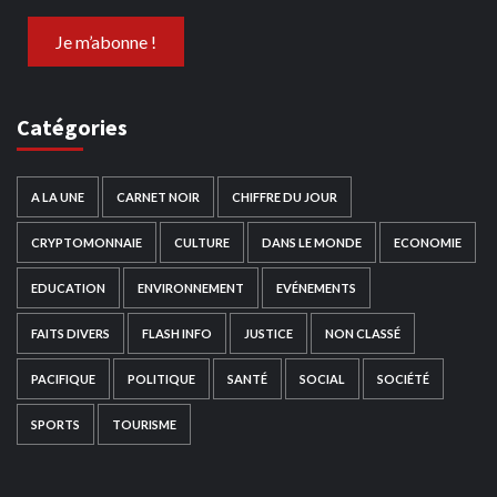
Catégories
A LA UNE
CARNET NOIR
CHIFFRE DU JOUR
CRYPTOMONNAIE
CULTURE
DANS LE MONDE
ECONOMIE
EDUCATION
ENVIRONNEMENT
EVÉNEMENTS
FAITS DIVERS
FLASH INFO
JUSTICE
NON CLASSÉ
PACIFIQUE
POLITIQUE
SANTÉ
SOCIAL
SOCIÉTÉ
SPORTS
TOURISME