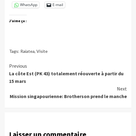
WhatsApp
E-mail
J’aime ça :
Tags:
Raiatea
,
Visite
Continue
Previous
La côte Est (PK 43) totalement réouverte à partir du
Reading
15 mars
Next
Mission singapourienne: Brotherson prend le manche
Laisser un commentaire