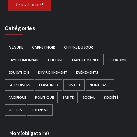
Catégories
A LA UNE
CARNET NOIR
CHIFFRE DU JOUR
CRYPTOMONNAIE
CULTURE
DANS LE MONDE
ECONOMIE
EDUCATION
ENVIRONNEMENT
EVÉNEMENTS
FAITS DIVERS
FLASH INFO
JUSTICE
NON CLASSÉ
PACIFIQUE
POLITIQUE
SANTÉ
SOCIAL
SOCIÉTÉ
SPORTS
TOURISME
Nom
(obligatoire)