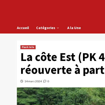
Accueil
Catégories
A la Une
Flash Info
La côte Est (PK 
réouverte à part
14 mars 2024
0