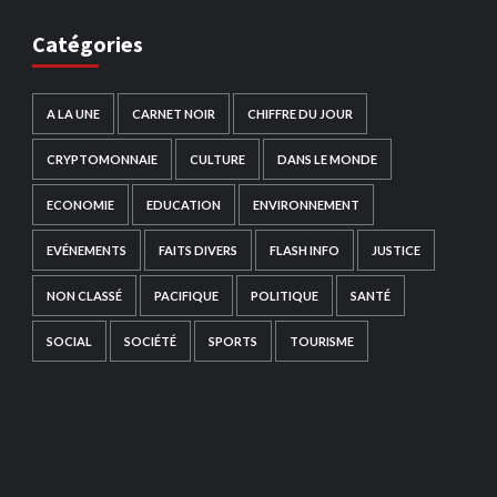
Catégories
A LA UNE
CARNET NOIR
CHIFFRE DU JOUR
CRYPTOMONNAIE
CULTURE
DANS LE MONDE
ECONOMIE
EDUCATION
ENVIRONNEMENT
EVÉNEMENTS
FAITS DIVERS
FLASH INFO
JUSTICE
NON CLASSÉ
PACIFIQUE
POLITIQUE
SANTÉ
SOCIAL
SOCIÉTÉ
SPORTS
TOURISME