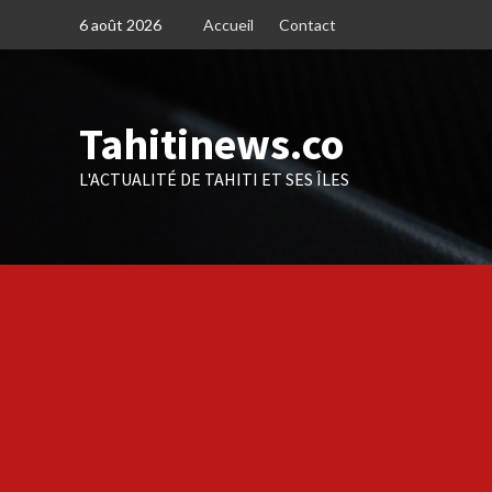
Skip
6 août 2026
Accueil
Contact
to
content
Tahitinews.co
L'ACTUALITÉ DE TAHITI ET SES ÎLES