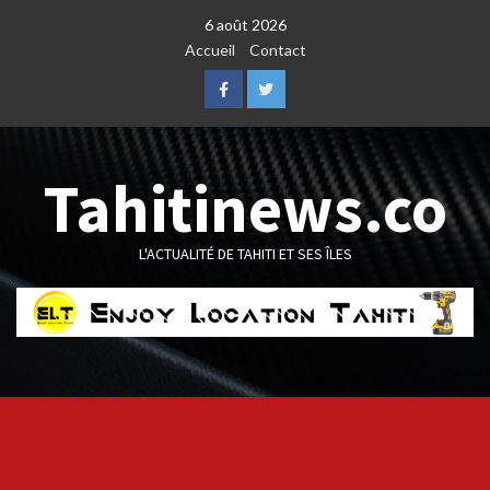
Skip
6 août 2026
to
Accueil
Contact
content
Facebook
Twitter
Tahitinews.co
L'ACTUALITÉ DE TAHITI ET SES ÎLES