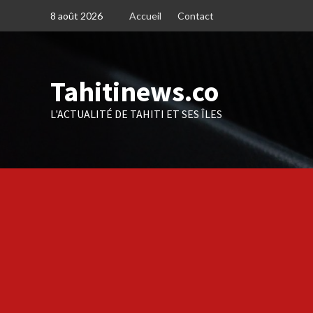
Skip
8 août 2026
Accueil
Contact
to
content
Tahitinews.co
L'ACTUALITÉ DE TAHITI ET SES ÎLES