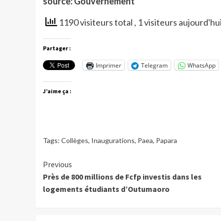
source: Gouvernement
1190 visiteurs total
, 1 visiteurs aujourd'hu
Partager :
Imprimer
Telegram
WhatsApp
J’aime ça :
Tags:
Collèges
,
Inaugurations
,
Paea
,
Papara
Continue
Previous
Près de 800 millions de Fcfp investis dans les
Reading
logements étudiants d’Outumaoro