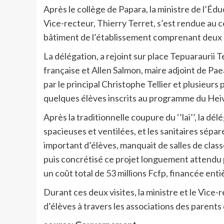
Après le collège de Papara, la ministre de l’É
Vice-recteur, Thierry Terret, s’est rendue au c
bâtiment de l’établissement comprenant deux no
La délégation, a rejoint sur place Tepuaraurii T
française et Allen Salmon, maire adjoint de Paea,
par le principal Christophe Tellier et plusieurs
quelques élèves inscrits au programme du Hei
Après la traditionnelle coupure du ‘’lai’’, la délé
spacieuses et ventilées, et les sanitaires séparé
important d’élèves, manquait de salles de classe
puis concrétisé ce projet longuement attendu 
un coût total de 53 millions Fcfp, financée ent
Durant ces deux visites, la ministre et le Vice-
d’élèves à travers les associations des parents 