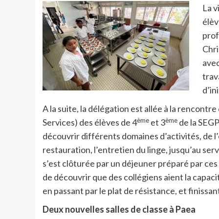
La v
élèv
prof
Chri
avec
trav
d’in
A la suite, la délégation est allée à la rencont
ème
ème
Services) des élèves de 4
et 3
de la SEGP
découvrir différents domaines d’activités, de l’e
restauration, l’entretien du linge, jusqu’au se
s’est clôturée par un déjeuner préparé par ces
de découvrir que des collégiens aient la capaci
en passant par le plat de résistance, et finissan
Deux nouvelles salles de classe à Paea