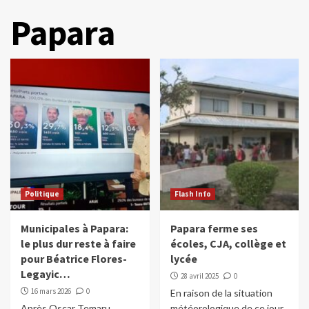
Papara
Politique
Flash Info
Municipales à Papara:
Papara ferme ses
le plus dur reste à faire
écoles, CJA, collège et
pour Béatrice Flores-
lycée
Legayic…
28 avril 2025
0
16 mars 2026
0
En raison de la situation
Après Oscar Temaru
météorologique de ce jour,