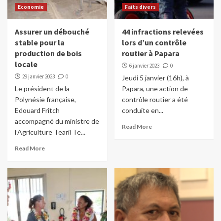
Economie
Faits divers
Assurer un débouché
44 infractions relevées
stable pour la
lors d’un contrôle
production de bois
routier à Papara
locale
6 janvier 2023
0
29 janvier 2023
0
Jeudi 5 janvier (16h), à
Le président de la
Papara, une action de
Polynésie française,
contrôle routier a été
Edouard Fritch
conduite en...
accompagné du ministre de
Read More
l’Agriculture Tearii Te...
Read More