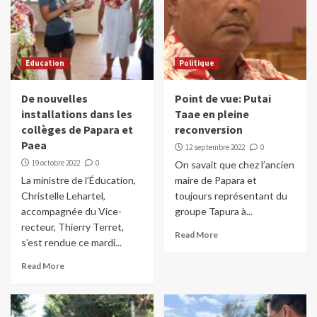
Education
Politique
De nouvelles
Point de vue: Putai
installations dans les
Taae en pleine
collèges de Papara et
reconversion
Paea
12 septembre 2022
0
19 octobre 2022
0
On savait que chez l’ancien
La ministre de l’Éducation,
maire de Papara et
Christelle Lehartel,
toujours représentant du
accompagnée du Vice-
groupe Tapura à...
recteur, Thierry Terret,
Read More
s’est rendue ce mardi...
Read More