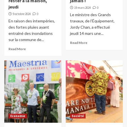
rester à la maison,
jamais !
jeudi
19 mars 2024
0
9 octobre 2024
0
Le ministre des Grands
En raison des intempéries,
travaux, de l’Équipement,
des fortes pluies ayant
Jordy Chan, a effectué
entraîné des inondations
jeudi 14 mars une...
sur la commune de...
Read More
Read More
Economie
Société