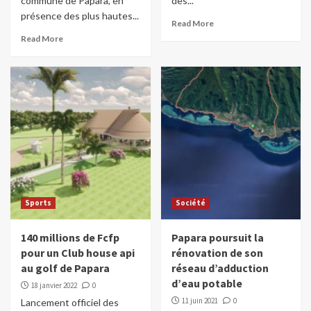
commune de Papara, en
des...
présence des plus hautes...
Read More
Read More
Sports
Société
140 millions de Fcfp
Papara poursuit la
pour un Club house api
rénovation de son
au golf de Papara
réseau d’adduction
d’eau potable
18 janvier 2022
0
11 juin 2021
0
Lancement officiel des