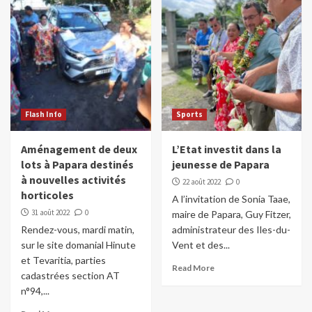
Flash Info
Sports
Aménagement de deux
L’Etat investit dans la
lots à Papara destinés
jeunesse de Papara
à nouvelles activités
22 août 2022
0
horticoles
A l’invitation de Sonia Taae,
31 août 2022
0
maire de Papara, Guy Fitzer,
Rendez-vous, mardi matin,
administrateur des Iles-du-
sur le site domanial Hinute
Vent et des...
et Tevaritia, parties
Read More
cadastrées section AT
n°94,...