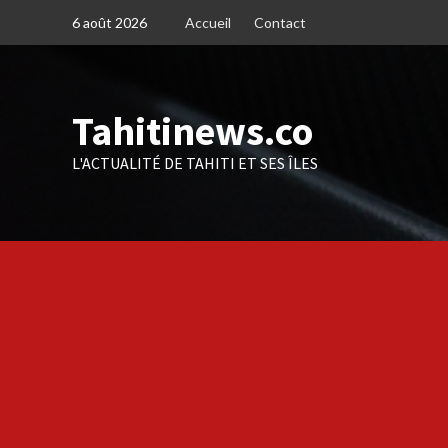
Skip
6 août 2026
Accueil
Contact
to
content
Tahitinews.co
L'ACTUALITÉ DE TAHITI ET SES ÎLES