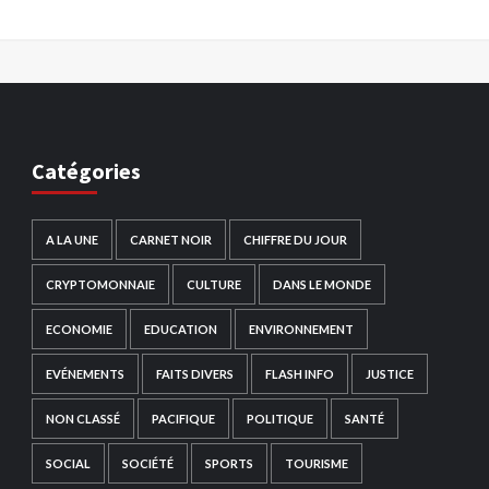
Catégories
A LA UNE
CARNET NOIR
CHIFFRE DU JOUR
CRYPTOMONNAIE
CULTURE
DANS LE MONDE
ECONOMIE
EDUCATION
ENVIRONNEMENT
EVÉNEMENTS
FAITS DIVERS
FLASH INFO
JUSTICE
NON CLASSÉ
PACIFIQUE
POLITIQUE
SANTÉ
SOCIAL
SOCIÉTÉ
SPORTS
TOURISME