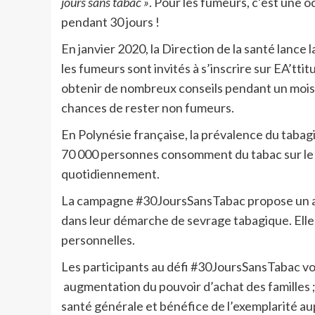
jours sans tabac »
. Pour les fumeurs, c’est une o
pendant 30 jours !
En janvier 2020, la Direction de la santé lance
les fumeurs sont invités à s’inscrire sur EA’tti
obtenir de nombreux conseils pendant un mois. 
chances de rester non fumeurs.
En Polynésie française, la prévalence du taba
70 000 personnes consomment du tabac sur le 
quotidiennement.
La campagne #30JoursSansTabac propose un a
dans leur démarche de sevrage tabagique. Elle 
personnelles.
Les participants au défi #30JoursSansTabac von
augmentation du pouvoir d’achat des familles ;
santé générale et bénéfice de l’exemplarité au