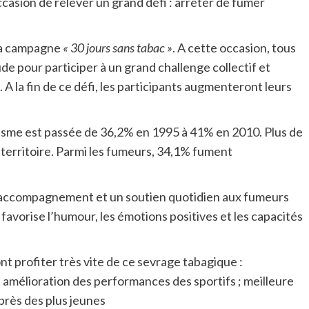
ccasion de relever un grand défi : arrêter de fumer
 la campagne
« 30 jours sans tabac »
. A cette occasion, tous
tude pour participer à un grand challenge collectif et
A la fin de ce défi, les participants augmenteront leurs
gisme est passée de 36,2% en 1995 à 41% en 2010. Plus de
territoire. Parmi les fumeurs, 34,1% fument
ccompagnement et un soutien quotidien aux fumeurs
favorise l’humour, les émotions positives et les capacités
t profiter très vite de ce sevrage tabagique :
 amélioration des performances des sportifs ; meilleure
près des plus jeunes