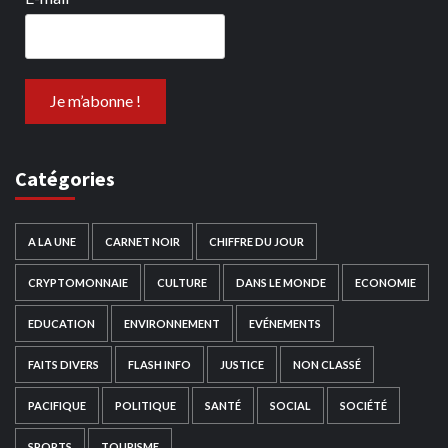
Catégories
A LA UNE
CARNET NOIR
CHIFFRE DU JOUR
CRYPTOMONNAIE
CULTURE
DANS LE MONDE
ECONOMIE
EDUCATION
ENVIRONNEMENT
EVÉNEMENTS
FAITS DIVERS
FLASH INFO
JUSTICE
NON CLASSÉ
PACIFIQUE
POLITIQUE
SANTÉ
SOCIAL
SOCIÉTÉ
SPORTS
TOURISME