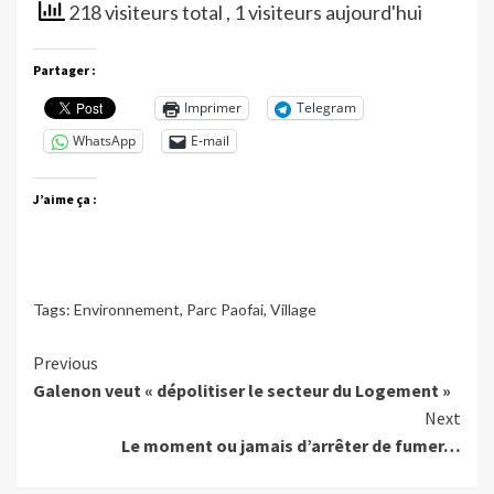
218 visiteurs total
, 1 visiteurs aujourd'hui
Partager :
Imprimer
Telegram
WhatsApp
E-mail
J’aime ça :
Tags:
Environnement
,
Parc Paofai
,
Village
Continue
Previous
Galenon veut « dépolitiser le secteur du Logement »
Reading
Next
Le moment ou jamais d’arrêter de fumer…