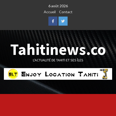
Skip
6 août 2026
to
Accueil
Contact
content
Facebook
Twitter
Tahitinews.co
L'ACTUALITÉ DE TAHITI ET SES ÎLES