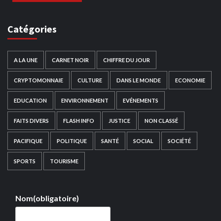
Catégories
A LA UNE
CARNET NOIR
CHIFFRE DU JOUR
CRYPTOMONNAIE
CULTURE
DANS LE MONDE
ECONOMIE
EDUCATION
ENVIRONNEMENT
EVÉNEMENTS
FAITS DIVERS
FLASH INFO
JUSTICE
NON CLASSÉ
PACIFIQUE
POLITIQUE
SANTÉ
SOCIAL
SOCIÉTÉ
SPORTS
TOURISME
Nom
(obligatoire)