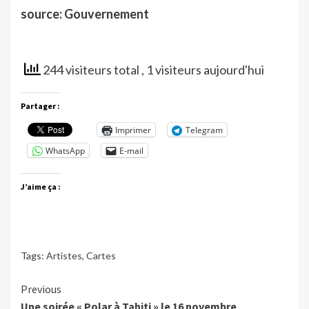
source: Gouvernement
244 visiteurs total
, 1 visiteurs aujourd'hui
Partager :
Imprimer
Telegram
WhatsApp
E-mail
J’aime ça :
Tags:
Artistes
,
Cartes
Continue
Previous
Une soirée « Polar à Tahiti » le 16 novembre