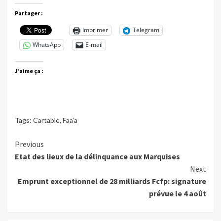
Partager :
Imprimer
Telegram
WhatsApp
E-mail
J’aime ça :
Tags:
Cartable
,
Faa'a
Continue
Previous
Etat des lieux de la délinquance aux Marquises
Reading
Next
Emprunt exceptionnel de 28 milliards Fcfp: signature
prévue le 4 août