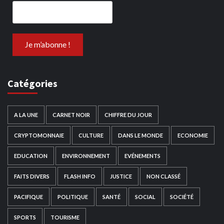
Catégories
A LA UNE
CARNET NOIR
CHIFFRE DU JOUR
CRYPTOMONNAIE
CULTURE
DANS LE MONDE
ECONOMIE
EDUCATION
ENVIRONNEMENT
EVÉNEMENTS
FAITS DIVERS
FLASH INFO
JUSTICE
NON CLASSÉ
PACIFIQUE
POLITIQUE
SANTÉ
SOCIAL
SOCIÉTÉ
SPORTS
TOURISME