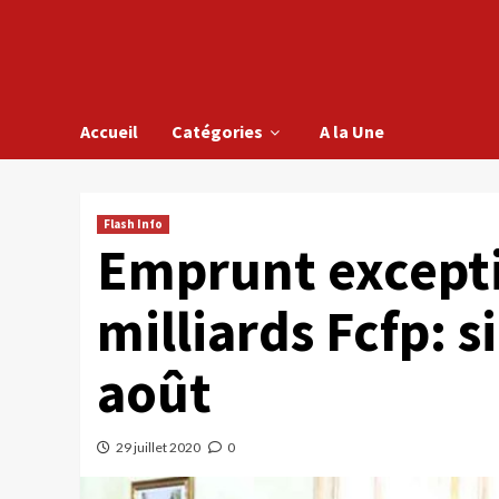
Accueil
Catégories
A la Une
Flash Info
Emprunt excepti
milliards Fcfp: 
août
29 juillet 2020
0