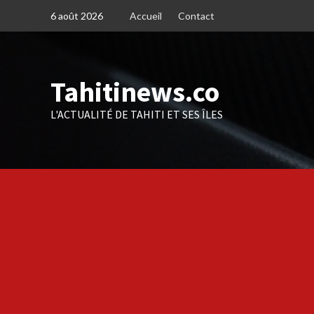
Skip
6 août 2026
Accueil
Contact
to
content
Tahitinews.co
L'ACTUALITÉ DE TAHITI ET SES ÎLES