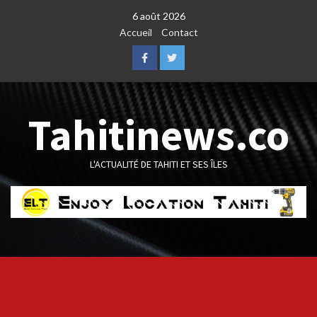
Skip
6 août 2026
to
Accueil
Contact
content
Facebook
Twitter
Tahitinews.co
L'ACTUALITÉ DE TAHITI ET SES ÎLES