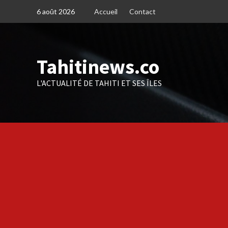
Skip
6 août 2026
Accueil
Contact
to
content
Tahitinews.co
L'ACTUALITÉ DE TAHITI ET SES ÎLES