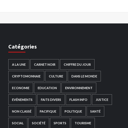
Catégories
A LA UNE
CARNET NOIR
CHIFFRE DU JOUR
CRYPTOMONNAIE
CULTURE
DANS LE MONDE
ECONOMIE
EDUCATION
ENVIRONNEMENT
EVÉNEMENTS
FAITS DIVERS
FLASH INFO
JUSTICE
NON CLASSÉ
PACIFIQUE
POLITIQUE
SANTÉ
SOCIAL
SOCIÉTÉ
SPORTS
TOURISME