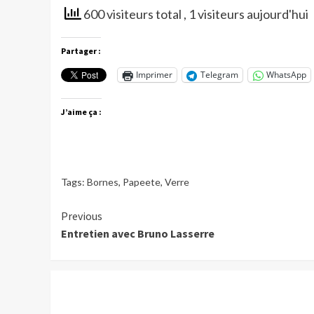
600 visiteurs total
, 1 visiteurs aujourd'hui
Partager :
Imprimer
Telegram
WhatsApp
J’aime ça :
Tags:
Bornes
,
Papeete
,
Verre
Continue
Previous
Entretien avec Bruno Lasserre
Reading