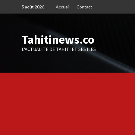
Skip
5 août 2026
Accueil
Contact
to
content
Tahitinews.co
L'ACTUALITÉ DE TAHITI ET SES ÎLES