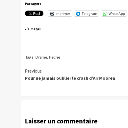
Partager :
Imprimer
Telegram
WhatsApp
J’aime ça :
Tags:
Drame
,
Pêche
Continue
Previous
Pour ne jamais oublier le crash d’Air Moorea
Reading
Laisser un commentaire