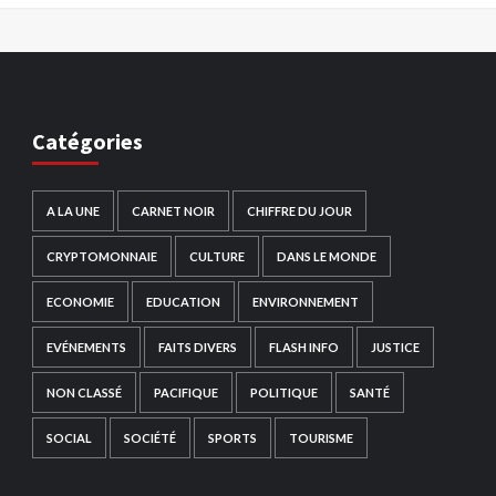
Catégories
A LA UNE
CARNET NOIR
CHIFFRE DU JOUR
CRYPTOMONNAIE
CULTURE
DANS LE MONDE
ECONOMIE
EDUCATION
ENVIRONNEMENT
EVÉNEMENTS
FAITS DIVERS
FLASH INFO
JUSTICE
NON CLASSÉ
PACIFIQUE
POLITIQUE
SANTÉ
SOCIAL
SOCIÉTÉ
SPORTS
TOURISME