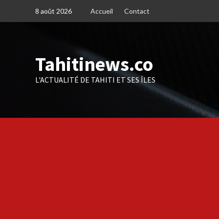
Skip
8 août 2026
Accueil
Contact
to
content
Tahitinews.co
L'ACTUALITÉ DE TAHITI ET SES ÎLES