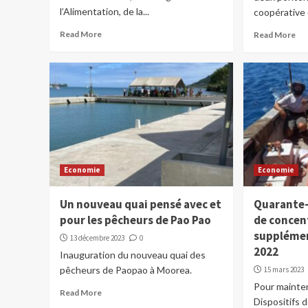
l’Alimentation, de la...
coopérative 
Read More
Read More
Economie
Economie
Un nouveau quai pensé avec et
Quarante-
pour les pêcheurs de Pao Pao
de concen
supplémen
13 décembre 2023
0
2022
Inauguration du nouveau quai des
pêcheurs de Paopao à Moorea.
15 mars 2023
Pour mainte
Read More
Dispositifs 