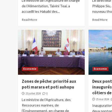
Le ministre de l’Agriculture en charge
Le directeur
de l’Alimentation, Taivini Teai, a
Philippe Siu
accueilli les Hakaiki des...
nouveau thon
Read More
Read More
Economie
Economie
Zones de pêche: priorité aux
Deux pont
poti marara et poti auhopu
inaugurés
côtiers de
23 juillet 2024
0
Le ministre de l’Agriculture, des
25 mai 2024
Ressources marines, de
Inauguration
l’Environnement, en charge de
deux pontons