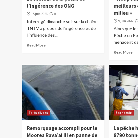
l’ingérence des ONG
meilleurs
milieu »
15 juin 2026
0
Interrogé dimanche soir sur la chaîne
9 juin 2026
TNTV à propos de l’ingérence et de
Alors que le
l’influence des...
Pêche en Pol
menacent de t
Read More
Read More
Faits divers
Economie
Remorquage accompli pour le
La pêche 
Moorea Rava’ai III en panne de
8790 tonn