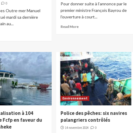
0
Pour donner suite à l’annonce par le
premier ministre François Bayrou de
 des Outre-mer Manuel
l’ouverture à court...
ctué mardi sa dernière
ain au...
Read More
Environnement
alisation à 104
Police des pêches: six navires
e Fcfp en faveur du
palangriers contrôlés
aheke
14 novembre 2024
0