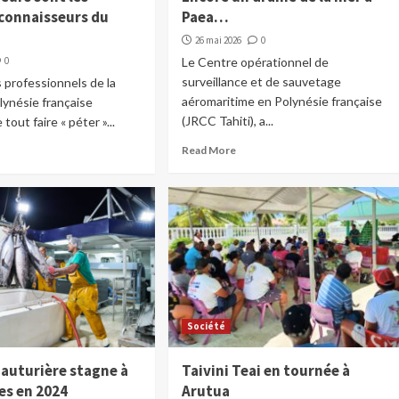
 connaisseurs du
Paea…
26 mai 2026
0
0
Le Centre opérationnel de
surveillance et de sauvetage
s professionnels de la
aéromaritime en Polynésie française
ynésie française
(JRCC Tahiti), a...
out faire « péter »...
Read More
Société
hauturière stagne à
Taivini Teai en tournée à
es en 2024
Arutua