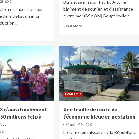
024
0
Durant sa mission Pacific Aito, le
bâtiment de soutien et d’assistance
cale a été accordée par
outre-mer (BSAOM) Bougainville a...
re de la défiscalisation
duction...
Read More
Economie
 8 n’aura finalement
Une feuille de route de
50 millions Fcfp à
l’économie bleue en gestation
ur…
9 août 2024
0
0
Le haut-commissaire de la République