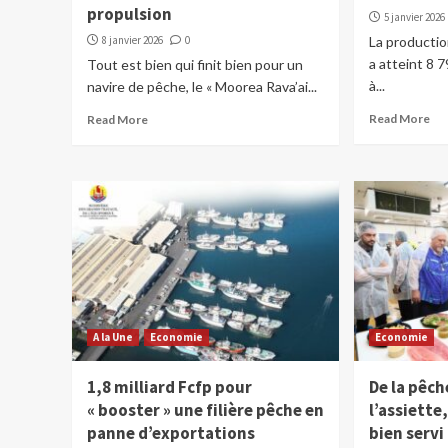
propulsion
5 janvier 2026
8 janvier 2026
0
La production
a atteint 8 
Tout est bien qui finit bien pour un
à...
navire de pêche, le « Moorea Rava’ai...
Read More
Read More
A la Une
Economie
Economie
1,8 milliard Fcfp pour
De la pêch
« booster » une filière pêche en
l’assiette
panne d’exportations
bien servi 