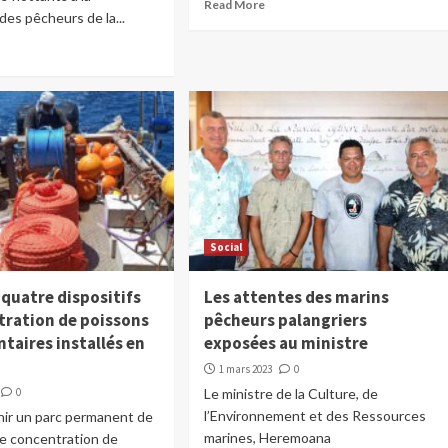
Read More
des pêcheurs de la...
Social
quatre dispositifs
Les attentes des marins
tration de poissons
pêcheurs palangriers
taires installés en
exposées au ministre
1 mars 2023
0
0
Le ministre de la Culture, de
l’Environnement et des Ressources
nir un parc permanent de
marines, Heremoana
de concentration de