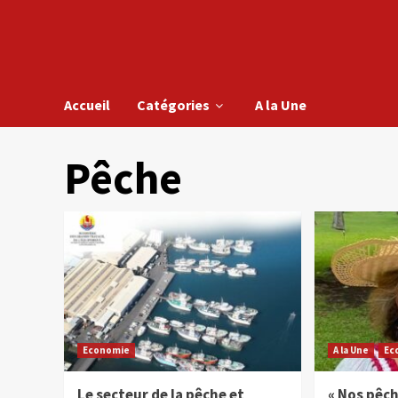
Accueil
Catégories
A la Une
Pêche
Economie
A la Une
Ec
Le secteur de la pêche et
« Nos pêch