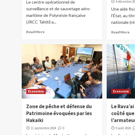
Le centre opérationnel de
4 décembre 2
surveillance et de sauvetage aéro-
Une aide fis
maritime de Polynésie française
l’État, au tit
(JRCC Tahiti) a...
nationale (ré
Read More
Read More
Economie
Economie
Zone de pêche et défense du
Le Rava’ai
Patrimoine évoquées par les
coûté que 
Hakaiki
l’armate
11 septembre 2024
0
9 août 2024