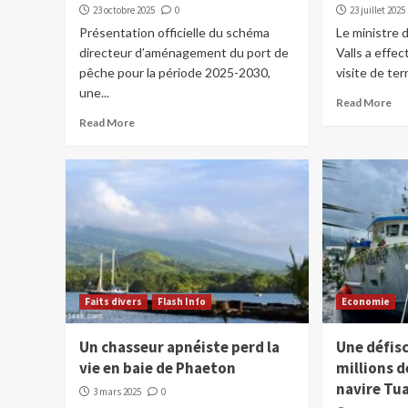
23 octobre 2025
0
23 juillet 2025
Présentation officielle du schéma
Le ministre
directeur d’aménagement du port de
Valls a effe
pêche pour la période 2025-2030,
visite de terr
une...
Read More
Read More
Faits divers
Flash Info
Economie
Un chasseur apnéiste perd la
Une défisc
vie en baie de Phaeton
millions d
navire Tu
3 mars 2025
0