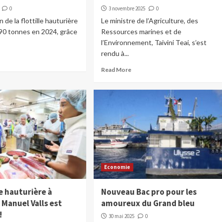
0
3 novembre 2025
0
 de la flottille hauturière
Le ministre de l’Agriculture, des
790 tonnes en 2024, grâce
Ressources marines et de
l’Environnement, Taivini Teai, s’est
rendu à...
Read More
Economie
e hauturière à
Nouveau Bac pro pour les
, Manuel Valls est
amoureux du Grand bleu
!
30 mai 2025
0