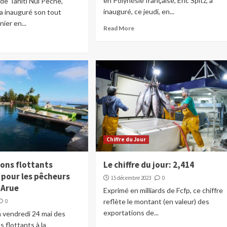
en Polynésie française, Eric Spitz, a
 de Tahiti Nui Pêche,
inauguré, ce jeudi, en...
, a inauguré son tout
ier en...
Read More
Chiffre du Jour
ons flottants
Le chiffre du jour: 2,414
 pour les pêcheurs
15 décembre 2023
0
 Arue
Exprimé en milliards de Fcfp, ce chiffre
reflète le montant (en valeur) des
0
exportations de...
 vendredi 24 mai des
 flottants à la