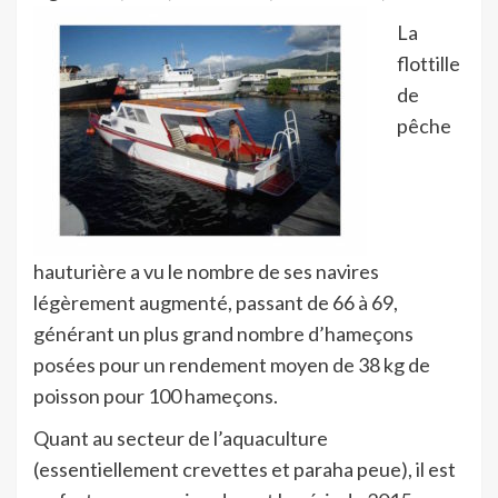
La
flottille
de
pêche
hauturière a vu le nombre de ses navires
légèrement augmenté, passant de 66 à 69,
générant un plus grand nombre d’hameçons
posées pour un rendement moyen de 38 kg de
poisson pour 100 hameçons.
Quant au secteur de l’aquaculture
(essentiellement crevettes et paraha peue), il est