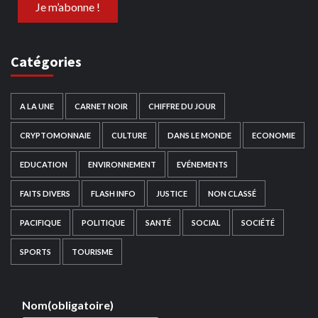
Catégories
A LA UNE
CARNET NOIR
CHIFFRE DU JOUR
CRYPTOMONNAIE
CULTURE
DANS LE MONDE
ECONOMIE
EDUCATION
ENVIRONNEMENT
EVÉNEMENTS
FAITS DIVERS
FLASH INFO
JUSTICE
NON CLASSÉ
PACIFIQUE
POLITIQUE
SANTÉ
SOCIAL
SOCIÉTÉ
SPORTS
TOURISME
Nom
(obligatoire)