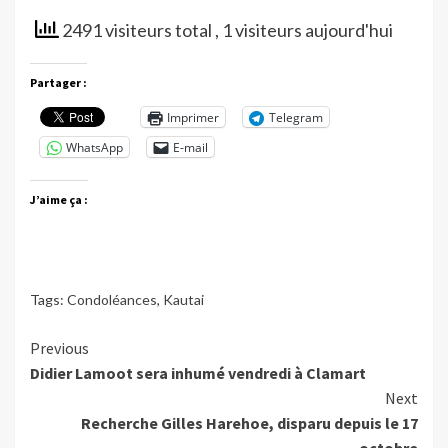
2491 visiteurs total
, 1 visiteurs aujourd'hui
Partager :
Imprimer
Telegram
WhatsApp
E-mail
J’aime ça :
Tags:
Condoléances
,
Kautai
Continue
Previous
Didier Lamoot sera inhumé vendredi à Clamart
Reading
Next
Recherche Gilles Harehoe, disparu depuis le 17